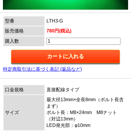
型番
LTH3-G
販売価格
780円(税込)
購入数
特定商取引法に基づく表記 (返品など)
口金規格
直接配線タイプ
最大径13mm×全長8mm（ボルト長含
まず）
サイズ
ボルト長：M8×24mm M8ナット
（対辺13mm）
LED発光部：φ10mm