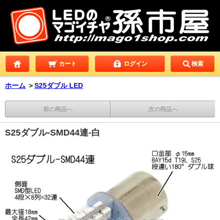
カート
ログイン
検索
ホーム
＞
S25ダブル LED
前の商品へ
次の商品へ
S25ダブル-SMD44連-白