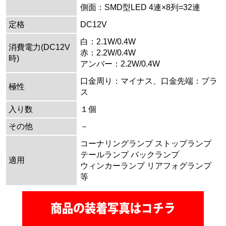
側面：SMD型LED 4連×8列=32連
定格
DC12V
白：2.1W/0.4W
消費電力(DC12V
赤：2.2W/0.4W
時)
アンバー：2.2W/0.4W
口金周り：マイナス、口金先端：プラ
極性
ス
入り数
１個
その他
－
コーナリングランプ ストップランプ
テールランプ バックランプ
適用
ウィンカーランプ リアフォグランプ
等