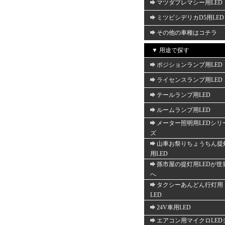
マツダプレマシー用LED
ミツビシデリカD5用LED
その他の車種はコチラ
▼ 用途で探す
ポジションランプ用LED
ライセンスランプ用LED
テールランプ用LED
ルームランプ用LED
メーター照明用LEDシリ
ズ
山車お祭りちょうちん提
用LED
孫市屋の提灯用LEDが世
へ
タクシーあんどん行灯用
LED
24V車用LED
エアコン用マイクロLED