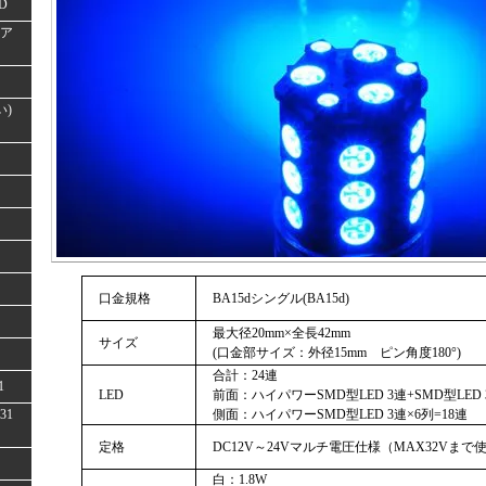
D
(ア
い)
口金規格
BA15dシングル(BA15d)
最大径20mm×全長42mm
サイズ
(口金部サイズ：外径15mm ピン角度180°)
合計：24連
1
LED
前面：ハイパワーSMD型LED 3連+SMD型LED 
31
側面：ハイパワーSMD型LED 3連×6列=18連
定格
DC12V～24Vマルチ電圧仕様（MAX32Vまで
白：1.8W