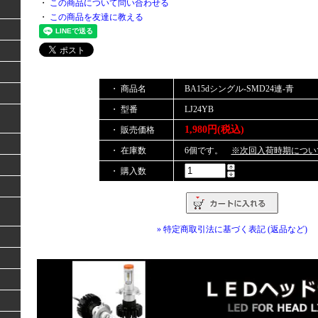
・
この商品について問い合わせる
・
この商品を友達に教える
・ 商品名
BA15dシングル-SMD24連-青
・ 型番
LJ24YB
1,980円(税込)
・ 販売価格
・ 在庫数
6個です。
※次回入荷時期につい
・ 購入数
» 特定商取引法に基づく表記 (返品など)