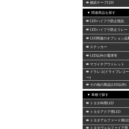
接続テープLED
▼ 関連商品を探す
LEDハイフラ防止抵抗
LEDハイフラ防止リレー
LED関連のオプション品
ステッカー
LED以外の電球等
マゴイチアウトレット
ドラレコ(ドライブレコ
ー)
その他の商品(LED以外)
▼ 車種で探す
トヨタ86用LED
トヨタアクア用LED
トヨタアルファード用LE
トヨタヴェルファイア用