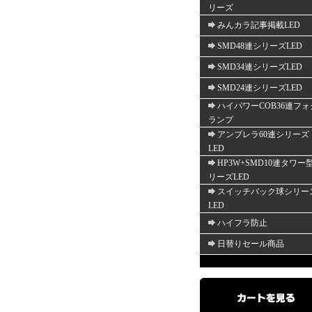
リーズ
みんカラ記事掲載LED
SMD48連シリーズLED
SMD34連シリーズLED
SMD24連シリーズLED
ハイパワーCOB36連フォ
ランプ
アンブレラ60連シリーズ
LED
HP3W+SMD10連タワー
リーズLED
スイッチバック球シリー
LED
ハイフラ防止
日替りセール商品