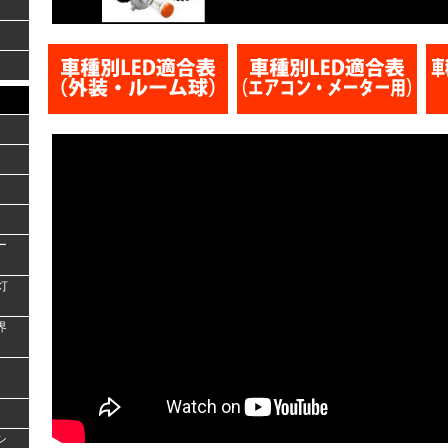
ー
灯
界
シ