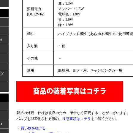
赤：1.3W
消費電力
アンバー：1.3W
(DC12V時)
電球色：1.9W
青：1.9W
緑：1.9W
極性
ハイブリッド極性（あらゆる極性でご使用可能
類
入り数
１個
その他
－
適用
船舶用、ヨット用、キャンピングカー用
ーダ
製品の外観、仕様は改良のため、予告なく変更することがございます。
バルブをLED化される際の、
注意事項はコチラ
をご覧ください。
D
・
買い物を続ける