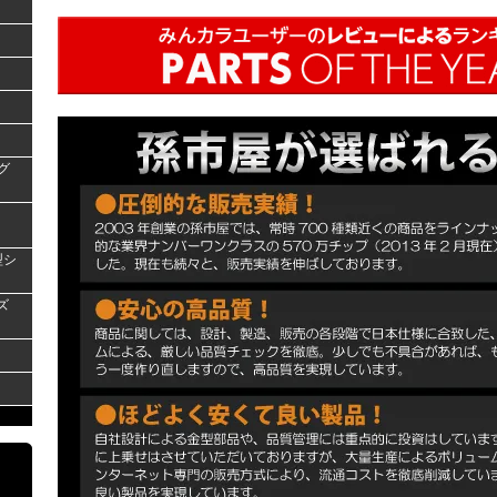
グ
型シ
ズ