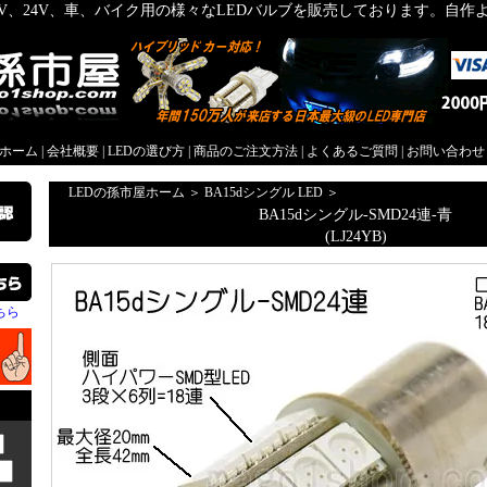
2V、24V、車、バイク用の様々なLEDバルブを販売しております。自
屋ホーム
|
会社概要
|
LEDの選び方
|
商品のご注文方法
|
よくあるご質問
|
お問い合わせ
LEDの孫市屋ホーム
＞
BA15dシングル LED
＞
BA15dシングル-SMD24連-青
(LJ24YB)
ちら