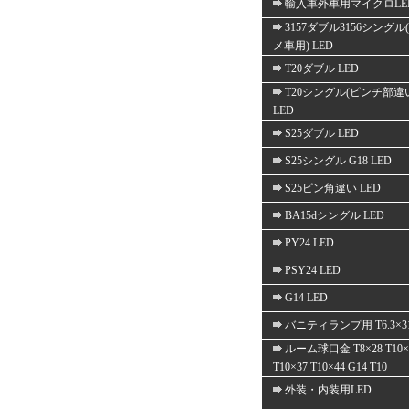
輸入車外車用マイクロLE
3157ダブル3156シングル
メ車用) LED
T20ダブル LED
T20シングル(ピンチ部違
LED
S25ダブル LED
S25シングル G18 LED
S25ピン角違い LED
BA15dシングル LED
PY24 LED
PSY24 LED
G14 LED
バニティランプ用 T6.3×3
ルーム球口金 T8×28 T10×
T10×37 T10×44 G14 T10
外装・内装用LED