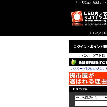
LEDの孫市屋は、1
|
LEDの孫市
ようこそ、
ゲスト
様
パスワードを忘れた方はこ
▼ 商品検索