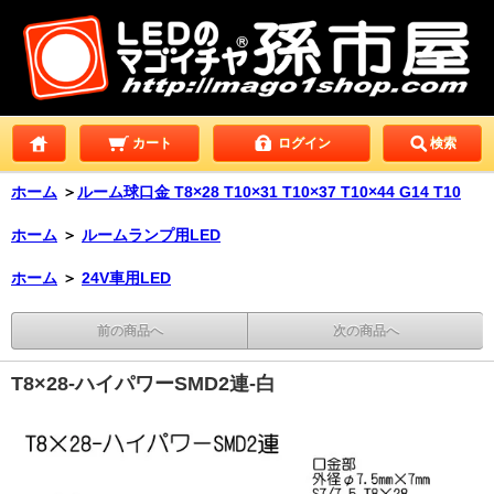
カート
ログイン
検索
ホーム
＞
ルーム球口金 T8×28 T10×31 T10×37 T10×44 G14 T10
ホーム
＞
ルームランプ用LED
ホーム
＞
24V車用LED
前の商品へ
次の商品へ
T8×28-ハイパワーSMD2連-白