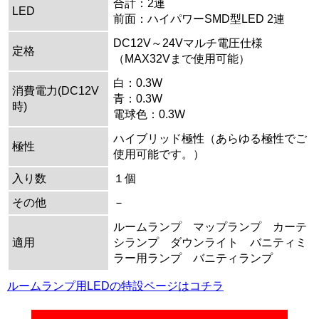
合計：2連
LED
前面：ハイパワーSMD型LED 2連
DC12V～24Vマルチ電圧仕様
定格
（MAX32Vまで使用可能）
白：0.3W
消費電力(DC12V
青：0.3W
時)
電球色：0.3W
ハイブリッド極性（あらゆる極性でご
極性
使用可能です。）
入り数
１個
その他
－
ルームランプ マップランプ カーテ
適用
シランプ ダウンライト バニティミ
ラー用ランプ バニティランプ
ルームランプ用LEDの特設ページはコチラ