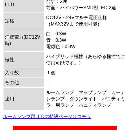
合計：2連
LED
前面：ハイパワーSMD型LED 2連
DC12V～24Vマルチ電圧仕様
定格
（MAX32Vまで使用可能）
白：0.3W
消費電力(DC12V
青：0.3W
時)
電球色：0.3W
ハイブリッド極性（あらゆる極性でご
極性
使用可能です。）
入り数
１個
その他
－
ルームランプ マップランプ カーテ
適用
シランプ ダウンライト バニティミ
ラー用ランプ バニティランプ
ルームランプ用LEDの特設ページはコチラ