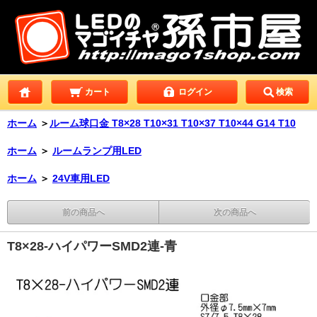
カート
ログイン
検索
ホーム
＞
ルーム球口金 T8×28 T10×31 T10×37 T10×44 G14 T10
ホーム
＞
ルームランプ用LED
ホーム
＞
24V車用LED
前の商品へ
次の商品へ
T8×28-ハイパワーSMD2連-青