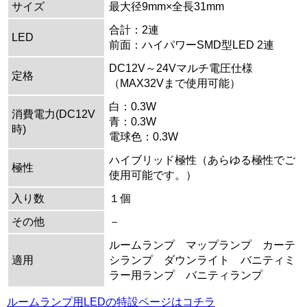
サイズ
最大径9mm×全長31mm
合計：2連
LED
前面：ハイパワーSMD型LED 2連
DC12V～24Vマルチ電圧仕様
定格
（MAX32Vまで使用可能）
白：0.3W
消費電力(DC12V
青：0.3W
時)
電球色：0.3W
ハイブリッド極性（あらゆる極性でご
極性
使用可能です。）
入り数
１個
その他
－
ルームランプ マップランプ カーテ
適用
シランプ ダウンライト バニティミ
ラー用ランプ バニティランプ
ルームランプ用LEDの特設ページはコチラ