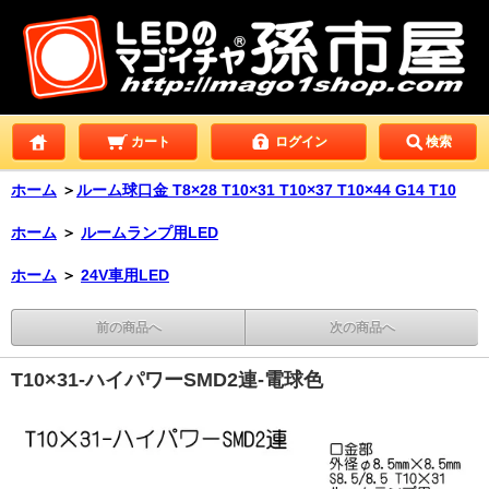
カート
ログイン
検索
ホーム
＞
ルーム球口金 T8×28 T10×31 T10×37 T10×44 G14 T10
ホーム
＞
ルームランプ用LED
ホーム
＞
24V車用LED
前の商品へ
次の商品へ
T10×31-ハイパワーSMD2連-電球色