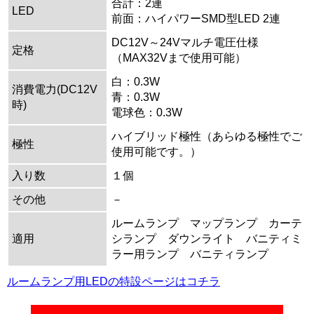
合計：2連
LED
前面：ハイパワーSMD型LED 2連
DC12V～24Vマルチ電圧仕様
定格
（MAX32Vまで使用可能）
白：0.3W
消費電力(DC12V
青：0.3W
時)
電球色：0.3W
ハイブリッド極性（あらゆる極性でご
極性
使用可能です。）
入り数
１個
その他
－
ルームランプ マップランプ カーテ
適用
シランプ ダウンライト バニティミ
ラー用ランプ バニティランプ
ルームランプ用LEDの特設ページはコチラ