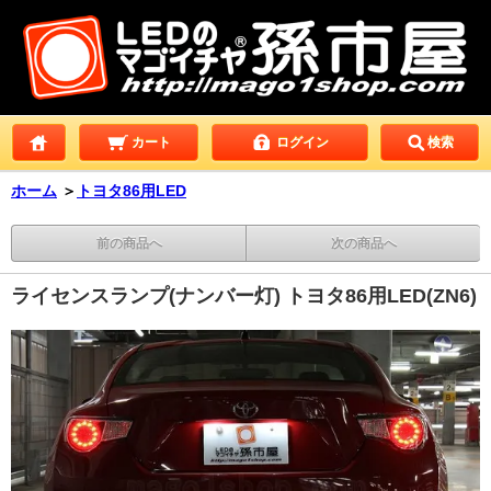
カート
ログイン
検索
ホーム
＞
トヨタ86用LED
前の商品へ
次の商品へ
ライセンスランプ(ナンバー灯) トヨタ86用LED(ZN6)