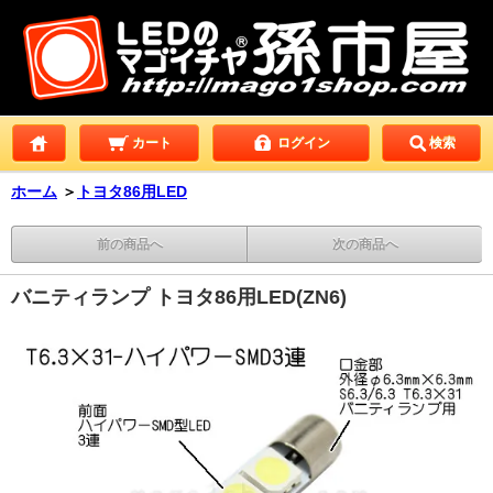
カート
ログイン
検索
ホーム
＞
トヨタ86用LED
前の商品へ
次の商品へ
バニティランプ トヨタ86用LED(ZN6)