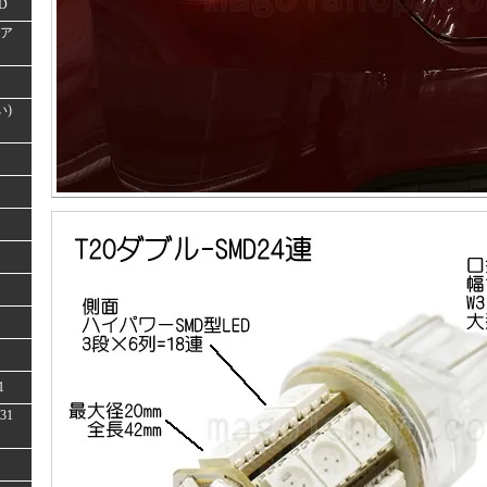
D
(ア
い)
1
31