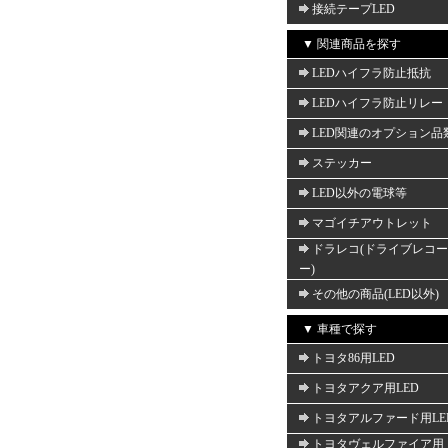
接続テープLED
▼ 関連商品を探す
LEDハイフラ防止抵抗
LEDハイフラ防止リレー
LED関連のオプション品
ステッカー
LED以外の電球等
マゴイチアウトレット
ドラレコ(ドライブレコ
ー)
その他の商品(LED以外)
▼ 車種で探す
トヨタ86用LED
トヨタアクア用LED
トヨタアルファード用LE
トヨタヴェルファイア用