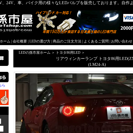
2V、24V、車、バイク用の様々なLEDバルブを販売しております。自
屋ホーム
|
会社概要
|
LEDの選び方
|
商品のご注文方法
|
よくあるご質問
|
お問い合わせ
LEDの孫市屋ホーム
＞
トヨタ86用LED
＞
リアウィンカーランプ トヨタ86用LED(ZN
(LM24-A)
ちら