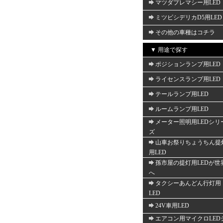
マツダプレマシー用LED
ミツビシデリカD5用LED
その他の車種はコチラ
▼ 用途で探す
ポジションランプ用LED
ライセンスランプ用LED
テールランプ用LED
ルームランプ用LED
メーター照明用LEDシリ
ズ
山車お祭りちょうちん提
用LED
孫市屋の提灯用LEDが世
へ
タクシーあんどん行灯用
LED
24V車用LED
エアコン用マイクロLED