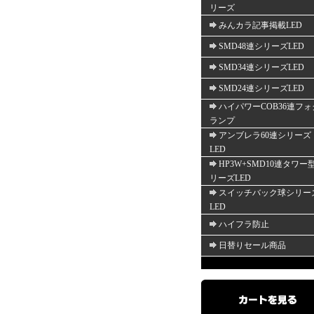
リーズ
みんカラ記事掲載LED
SMD48連シリーズLED
SMD34連シリーズLED
SMD24連シリーズLED
ハイパワーCOB36連フォ
ランプ
アンブレラ60連シリーズ
LED
HP3W+SMD10連タワー
リーズLED
スイッチバック球シリー
LED
ハイフラ防止
日替りセール商品