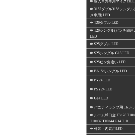
輸入車外車用マイクロLE
3157ダブル3156シングル
メ車用) LED
T20ダブル LED
T20シングル(ピンチ部違
LED
S25ダブル LED
S25シングル G18 LED
S25ピン角違い LED
BA15dシングル LED
PY24 LED
PSY24 LED
G14 LED
バニティランプ用 T6.3×3
ルーム球口金 T8×28 T10×
T10×37 T10×44 G14 T10
外装・内装用LED