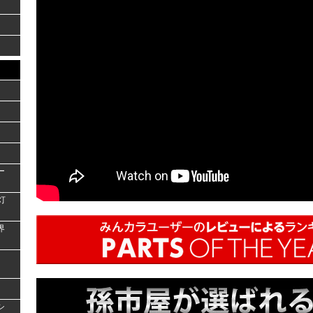
ー
灯
界
シ