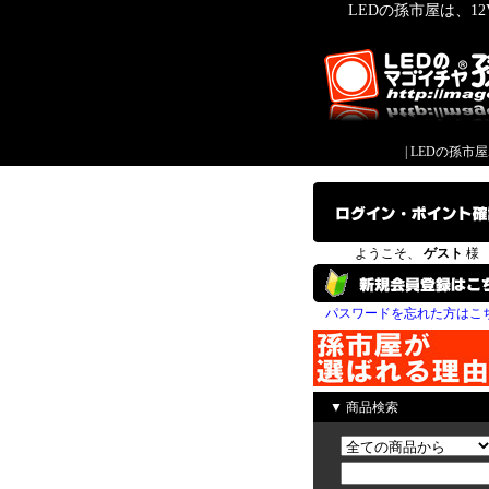
LEDの孫市屋は、1
|
LEDの孫市
ようこそ、
ゲスト
様
パスワードを忘れた方はこ
▼ 商品検索