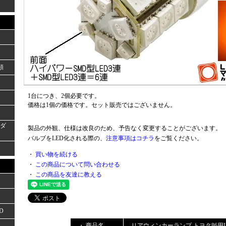
類
1台につき、2個必要です。
価格は1個の価格です。セット販売ではございません。
ーダ
製品の外観、仕様は改良のため、予告なく変更することがございます。
バルブをLED化される際の、
注意事項はコチラ
をご覧ください。
・
買い物を続ける
・
この商品について問い合わせる
・
この商品を友達に教える
D
・ 商品名
リアウィンカーランプ トヨタ86用LE