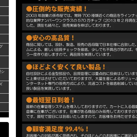
グ
型シ
ズ