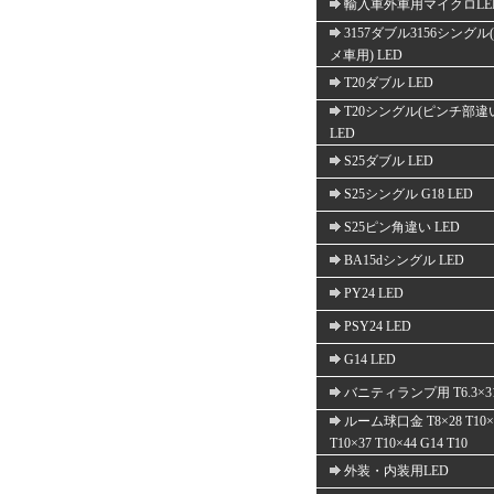
輸入車外車用マイクロLE
3157ダブル3156シングル
メ車用) LED
T20ダブル LED
T20シングル(ピンチ部違
LED
S25ダブル LED
S25シングル G18 LED
S25ピン角違い LED
BA15dシングル LED
PY24 LED
PSY24 LED
G14 LED
バニティランプ用 T6.3×3
ルーム球口金 T8×28 T10×
T10×37 T10×44 G14 T10
外装・内装用LED