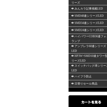
リーズ
みんカラ記事掲載LED
SMD48連シリーズLED
SMD34連シリーズLED
SMD24連シリーズLED
ハイパワーCOB36連フォ
ランプ
アンブレラ60連シリーズ
LED
HP3W+SMD10連タワー
リーズLED
スイッチバック球シリー
LED
ハイフラ防止
日替りセール商品