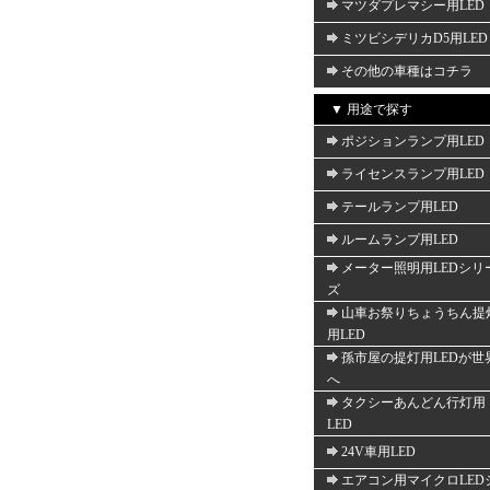
マツダプレマシー用LED
ミツビシデリカD5用LED
その他の車種はコチラ
▼ 用途で探す
ポジションランプ用LED
ライセンスランプ用LED
テールランプ用LED
ルームランプ用LED
メーター照明用LEDシリ
ズ
山車お祭りちょうちん提
用LED
孫市屋の提灯用LEDが世
へ
タクシーあんどん行灯用
LED
24V車用LED
エアコン用マイクロLED