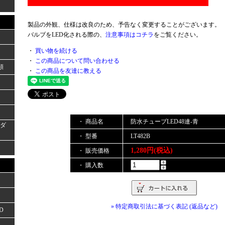
製品の外観、仕様は改良のため、予告なく変更することがございます。
バルブをLED化される際の、
注意事項はコチラ
をご覧ください。
・
買い物を続ける
・
この商品について問い合わせる
類
・
この商品を友達に教える
・ 商品名
防水チューブLED48連-青
ーダ
・ 型番
LT482B
1,280円(税込)
・ 販売価格
・ 購入数
» 特定商取引法に基づく表記 (返品など)
D