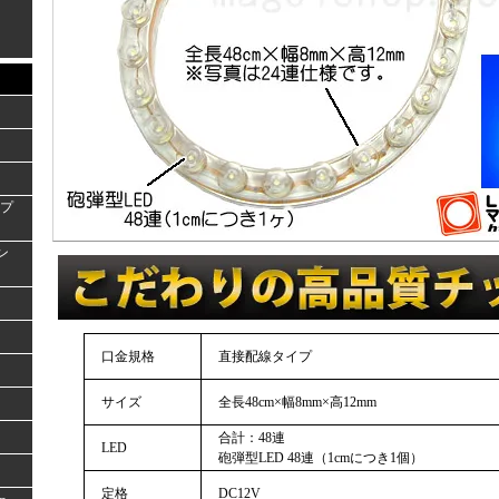
ンプ
ラン
口金規格
直接配線タイプ
サイズ
全長48cm×幅8mm×高12mm
合計：48連
LED
砲弾型LED 48連（1cmにつき1個）
定格
DC12V