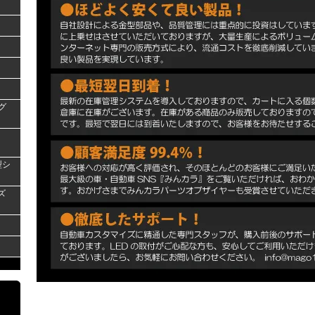
グ
型シ
ズ