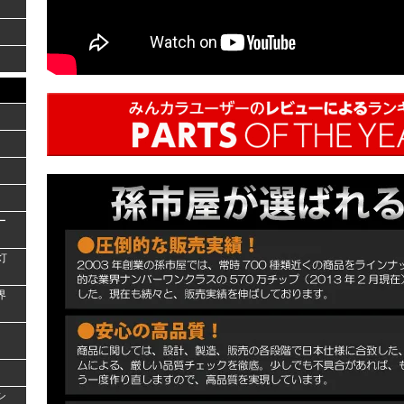
ー
灯
界
シ