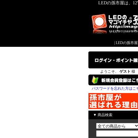
LEDの孫市屋は、1
|
LEDの孫市
ようこそ、
ゲスト
様
パスワードを忘れた方はこ
▼ 商品検索