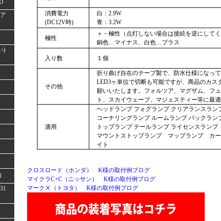
D
消費電力
白：2.9W
(ア
(DC12V時)
青：3.2W
＋－極性（点灯しない場合は接続を逆にしてく
極性
銅色…マイナス、白色…プラス
い)
入り数
１個
折り曲げ自在のテープ製で、防水仕様になって
LED3ヶ単位で切断も可能ですが、商品のカス
その他
願いいたします。フォルツア、マグザム、フュ
ト、スカイウェーブ、マジェスティー等に最適
ヘッドランプ フォグランプ クリアランスラン
コーナリングランプ ルームランプ バックランプ
適用
トップランプ テールランプ ライセンスランプ 
マウントストップランプ マップランプ カー
イト
クロスロード（ホンダ） K様の取付例ブログ
1
マイクラC+C（ニッサン） K様の取付例ブログ
マークⅩ（トヨタ） K様の取付例ブログ
31