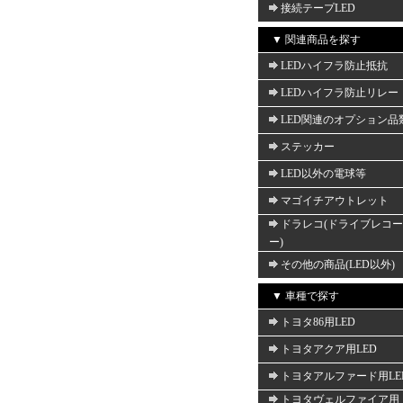
接続テープLED
▼ 関連商品を探す
LEDハイフラ防止抵抗
LEDハイフラ防止リレー
LED関連のオプション品
ステッカー
LED以外の電球等
マゴイチアウトレット
ドラレコ(ドライブレコ
ー)
その他の商品(LED以外)
▼ 車種で探す
トヨタ86用LED
トヨタアクア用LED
トヨタアルファード用LE
トヨタヴェルファイア用