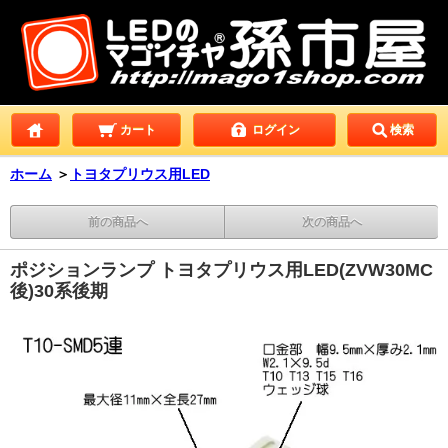
カート
ログイン
検索
ホーム
＞
トヨタプリウス用LED
前の商品へ
次の商品へ
ポジションランプ トヨタプリウス用LED(ZVW30MC
後)30系後期