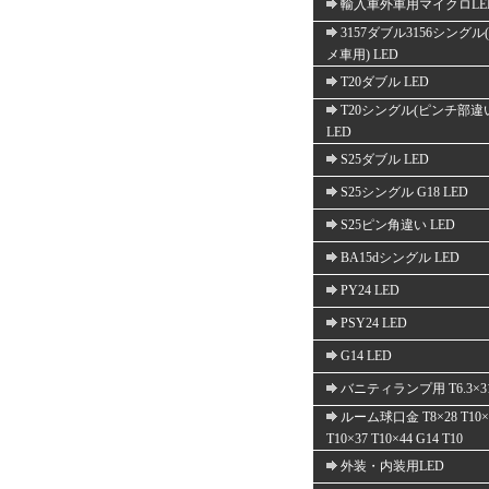
輸入車外車用マイクロLE
3157ダブル3156シングル
メ車用) LED
T20ダブル LED
T20シングル(ピンチ部違
LED
S25ダブル LED
S25シングル G18 LED
S25ピン角違い LED
BA15dシングル LED
PY24 LED
PSY24 LED
G14 LED
バニティランプ用 T6.3×3
ルーム球口金 T8×28 T10×
T10×37 T10×44 G14 T10
外装・内装用LED