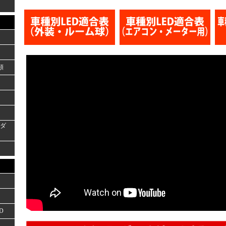
類
ーダ
D