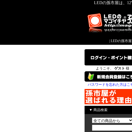
LEDの孫市屋は、1
|
LEDの孫市
ようこそ、
ゲスト
様
パスワードを忘れた方はこ
▼ 商品検索