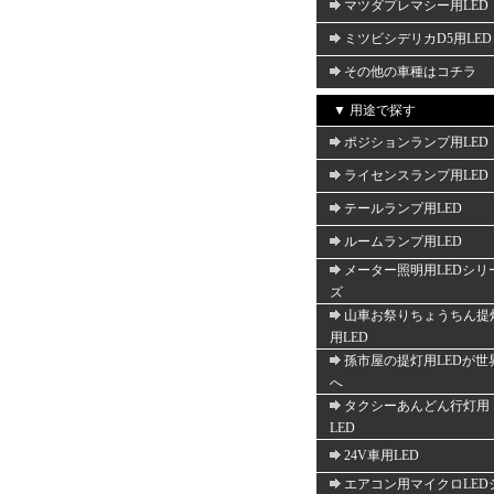
マツダプレマシー用LED
ミツビシデリカD5用LED
その他の車種はコチラ
▼ 用途で探す
ポジションランプ用LED
ライセンスランプ用LED
テールランプ用LED
ルームランプ用LED
メーター照明用LEDシリ
ズ
山車お祭りちょうちん提
用LED
孫市屋の提灯用LEDが世
へ
タクシーあんどん行灯用
LED
24V車用LED
エアコン用マイクロLED