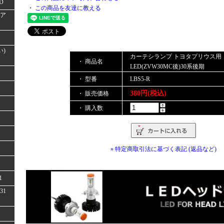
D
・
この商品を友達に教える
(ア
い)
カーテシランプ トヨタプリウス用
・ 商品名
LED(ZVW30MC後)30系後期
・ 型番
LBS5-R
380円(税込)
・ 販売価格
・ 購入数
» 特定商取引法に基づく表記 (返品など)
1
31