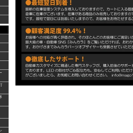
ー
灯
界
シ