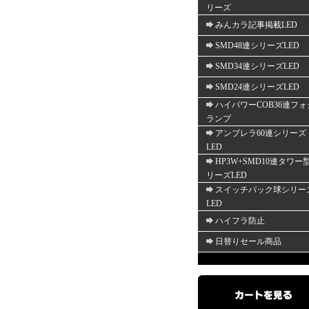
リーズ
みんカラ記事掲載LED
SMD48連シリーズLED
SMD34連シリーズLED
SMD24連シリーズLED
ハイパワーCOB36連フォ
ランプ
アンブレラ60連シリーズ
LED
HP3W+SMD10連タワー
リーズLED
スイッチバック球シリー
LED
ハイフラ防止
日替りセール商品