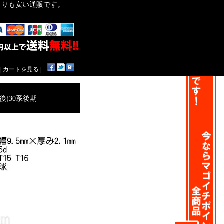
作よりも安い通販です。
|
カートを見る
|
後)30系後期