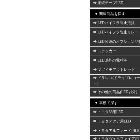
接続テープLED
▼ 関連商品を探す
LEDハイフラ防止抵抗
LEDハイフラ防止リレー
LED関連のオプション品
ステッカー
LED以外の電球等
マゴイチアウトレット
ドラレコ(ドライブレコ
ー)
その他の商品(LED以外)
▼ 車種で探す
トヨタ86用LED
トヨタアクア用LED
トヨタアルファード用LE
トヨタヴェルファイア用