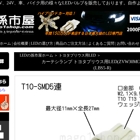
2V、24V、車、バイク用の様々なLEDバルブを販売しております。自
屋ホーム
|
会社概要
|
LEDの選び方
|
商品のご注文方法
|
よくあるご質問
|
お問い合わせ
LEDの孫市屋ホーム
＞
トヨタプリウス用LED
＞
カーテシランプ トヨタプリウス用LED(ZVW30MC
(LBS5-R)
ちら