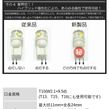
T10(W2.1×9.5d)
口金規格
(T13、T15、T16にも使用可能です)
最大径11mm×全長24mm