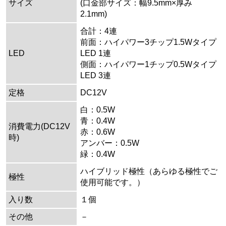
サイズ
(口金部サイズ：幅9.5mm×厚み
2.1mm)
合計：4連
前面：ハイパワー3チップ1.5Wタイプ
LED
LED 1連
側面：ハイパワー1チップ0.5Wタイプ
LED 3連
定格
DC12V
白：0.5W
青：0.4W
消費電力(DC12V
赤：0.6W
時)
アンバー：0.5W
緑：0.4W
ハイブリッド極性（あらゆる極性でご
極性
使用可能です。）
入り数
１個
その他
－