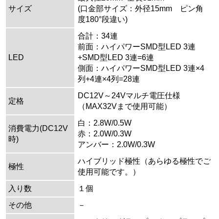
サイズ
(口金部サイズ：外径15mm ピン角
度180°段違い)
合計：34連
前面：ハイパワーSMD型LED 3連
LED
+SMD型LED 3連=6連
側面：ハイパワーSMD型LED 3連×4
列+4連×4列=28連
DC12V～24Vマルチ電圧仕様
定格
（MAX32Vまで使用可能）
白：2.8W/0.5W
消費電力(DC12V
赤：2.0W/0.3W
時)
アンバー：2.0W/0.3W
ハイブリッド極性（あらゆる極性でご
極性
使用可能です。）
入り数
１個
その他
－