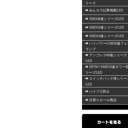
リーズ
みんカラ記事掲載LED
SMD48連シリーズLED
SMD34連シリーズLED
SMD24連シリーズLED
ハイパワーCOB36連フォ
ランプ
アンブレラ60連シリーズ
LED
HP3W+SMD10連タワー
リーズLED
スイッチバック球シリー
LED
ハイフラ防止
日替りセール商品