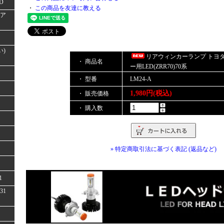
D
・
この商品を友達に教える
(ア
い)
リアウィンカーランプ トヨ
・ 商品名
ー用LED(ZRR70)70系
・ 型番
LM24-A
1,980円(税込)
・ 販売価格
・ 購入数
» 特定商取引法に基づく表記 (返品など)
1
31