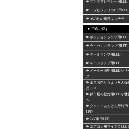
マツダプレマシー用LED
ミツビシデリカD5用LED
その他の車種はコチラ
▼ 用途で探す
ポジションランプ用LED
ライセンスランプ用LED
テールランプ用LED
ルームランプ用LED
メーター照明用LEDシリ
ズ
山車お祭りちょうちん提
用LED
孫市屋の提灯用LEDが世
へ
タクシーあんどん行灯用
LED
24V車用LED
エアコン用マイクロLED