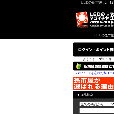
LEDの孫市屋は、1
|
LEDの孫市
ようこそ、
ゲスト
様
パスワードを忘れた方はこ
▼ 商品検索