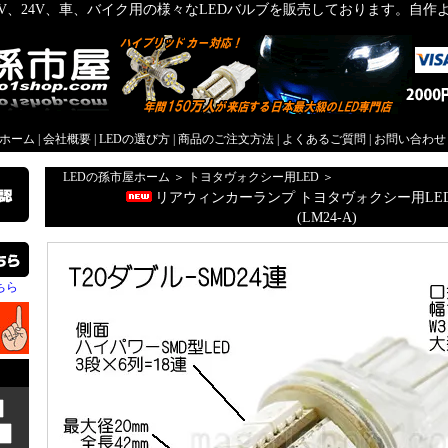
2V、24V、車、バイク用の様々なLEDバルブを販売しております。自
屋ホーム
|
会社概要
|
LEDの選び方
|
商品のご注文方法
|
よくあるご質問
|
お問い合わせ
LEDの孫市屋ホーム
＞
トヨタヴォクシー用LED
＞
リアウィンカーランプ トヨタヴォクシー用LED(Z
(LM24-A)
ちら