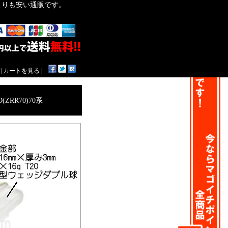
作よりも安い通販です。
|
カートを見る
|
RR70)70系