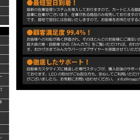
ー
灯
界
シ