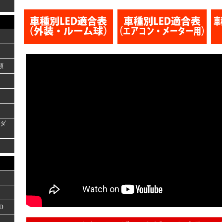
類
ーダ
D