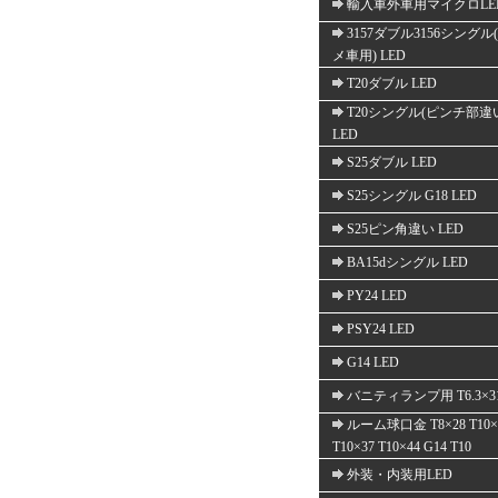
輸入車外車用マイクロLE
3157ダブル3156シングル
メ車用) LED
T20ダブル LED
T20シングル(ピンチ部違
LED
S25ダブル LED
S25シングル G18 LED
S25ピン角違い LED
BA15dシングル LED
PY24 LED
PSY24 LED
G14 LED
バニティランプ用 T6.3×3
ルーム球口金 T8×28 T10×
T10×37 T10×44 G14 T10
外装・内装用LED