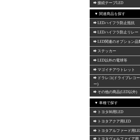
接続テープLED
▼ 関連商品を探す
LEDハイフラ防止抵抗
LEDハイフラ防止リレー
LED関連のオプション品
ステッカー
LED以外の電球等
マゴイチアウトレット
ドラレコ(ドライブレコ
ー)
その他の商品(LED以外)
▼ 車種で探す
トヨタ86用LED
トヨタアクア用LED
トヨタアルファード用LE
トヨタヴェルファイア用