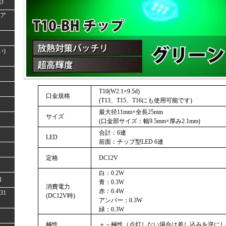
D
(ア
い)
T10(W2.1×9.5d)
口金規格
(T13、T15、T16にも使用可能です)
最大径11mm×全長25mm
サイズ
(口金部サイズ：幅9.5mm×厚み2.1mm)
合計：6連
LED
前面：チップ型LED 6連
定格
DC12V
白：0.2W
1
青：0.3W
消費電力
赤：0.4W
31
(DC12V時)
アンバー：0.3W
緑：0.3W
極性
＋－極性（点灯しない場合は差し込みを逆にし