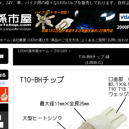
2V、24V、車、バイク用の様々なLEDバルブを販売しております。自
屋ホーム
|
会社概要
|
LEDの選び方
|
商品のご注文方法
|
よくあるご質問
|
お問い合わせ
LEDの孫市屋ホーム
＞
T10 LED
＞
T10-BHチップ-緑
(LBH6-G)
ちら