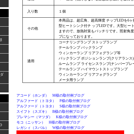
入り数
１個
本商品は、超広角、超高輝度 チップLEDを6
型ヒートシンク付チ ップLEDです。大型ヒー
その他
ますので、放熱対策もバッチリです。照射角度
プになっております。
類
コーナリングランプ ストップランプ
テールランプ バックランプ
ウィンカーランプ リアフォグランプ等
バックランプ ポジションランプ(クリアランス)
適用
ルームランプ ライセンスランプ(ナンバープレ
テールランプ ハイマウントストップランプ
ーダ
ウィンカーランプ リアフォグランプ
メータ用ランプ
アコード（ホンダ） M様の取付例ブログ
アルファード（トヨタ） P様の取付例ブログ
アルファード（トヨタ） S様の取付例ブログ
スイフト（スズキ） B様の取付例ブログ
プレマシー（マツダ） K様の取付例ブログ
モコ（ニッサン） H様の取付例ブログ
D
レガシィ（スバル） W様の取付例ブログ