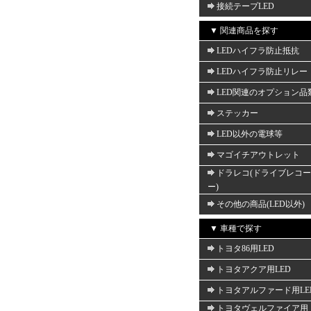
接続テープLED
▼ 関連商品を探す
LEDハイフラ防止抵抗
LEDハイフラ防止リレー
LED関連のオプション品
ステッカー
LED以外の電球等
マゴイチアウトレット
ドラレコ(ドライブレコ
ー)
その他の商品(LED以外)
▼ 車種で探す
トヨタ86用LED
トヨタアクア用LED
トヨタアルファード用LE
トヨタヴェルファイア用