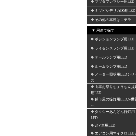
マツダプレマシー用LED
ミツビシデリカD5用LED
その他の車種はコチラ
▼ 用途で探す
ポジションランプ用LED
ライセンスランプ用LED
テールランプ用LED
ルームランプ用LED
メーター照明用LEDシリ
ズ
山車お祭りちょうちん提
用LED
孫市屋の提灯用LEDが世
へ
タクシーあんどん行灯用
LED
24V車用LED
エアコン用マイクロLED