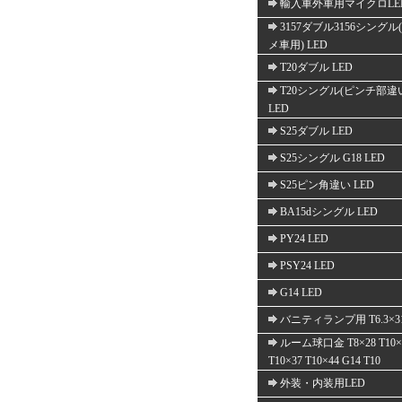
輸入車外車用マイクロLE
3157ダブル3156シングル
メ車用) LED
T20ダブル LED
T20シングル(ピンチ部違
LED
S25ダブル LED
S25シングル G18 LED
S25ピン角違い LED
BA15dシングル LED
PY24 LED
PSY24 LED
G14 LED
バニティランプ用 T6.3×3
ルーム球口金 T8×28 T10×
T10×37 T10×44 G14 T10
外装・内装用LED