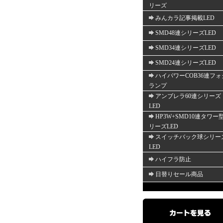
リーズ
みんカラ記事掲載LED
SMD48連シリーズLED
SMD34連シリーズLED
SMD24連シリーズLED
ハイパワーCOB36連フォ
ランプ
アンブレラ60連シリーズ
LED
HP3W+SMD10連タワー
リーズLED
スイッチバック球シリー
LED
ハイフラ防止
日替りセール商品