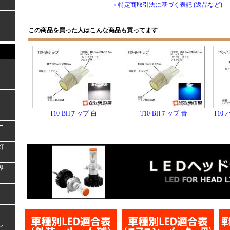
» 特定商取引法に基づく表記 (返品など)
この商品を買った人はこんな商品も買ってます
T10-BHチップ-白
T10-BHチップ-青
T10
ー
灯
界
シ