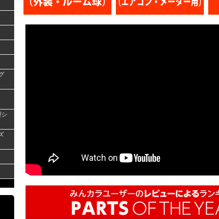
グ
型シ
ズ