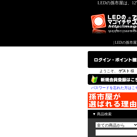
LEDの孫市屋は、1
|
LEDの孫市
ようこそ、
ゲスト
様
パスワードを忘れた方はこ
▼ 商品検索