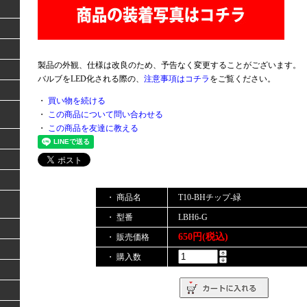
製品の外観、仕様は改良のため、予告なく変更することがございます。
バルブをLED化される際の、
注意事項はコチラ
をご覧ください。
・
買い物を続ける
・
この商品について問い合わせる
・
この商品を友達に教える
・ 商品名
T10-BHチップ-緑
・ 型番
LBH6-G
650円(税込)
・ 販売価格
・ 購入数