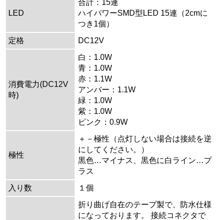
合計：15連
LED
ハイパワーSMD型LED 15連（2cmに
つき1個）
定格
DC12V
白：1.0W
青：1.0W
赤：1.1W
消費電力(DC12V
アンバー：1.1W
時)
緑：1.0W
紫：1.0W
ピンク：0.9W
＋－極性（点灯しない場合は接続を逆
にしてください。）
極性
黒色…マイナス、黒色に白ライン…プ
ラス
入り数
１個
折り曲げ自在のテープ製で、防水仕様
になっております。 接続コネクタで