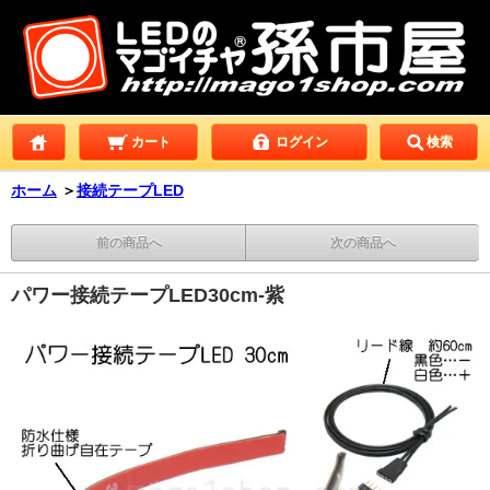
カート
ログイン
検索
ホーム
＞
接続テープLED
前の商品へ
次の商品へ
パワー接続テープLED30cm-紫