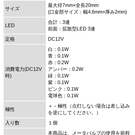
最大径7mm×全長20mm
サイズ
(口金部サイズ：幅4.6mm×厚み2mm)
合計：3連
LED
前面：拡散型LED 3連
定格
DC12V
白：0.1W
青：0.1W
赤：0.2W
消費電力(DC12V
アンバー：0.2W
時)
緑：0.1W
紫：0.1W
ピンク：0.1W
電球色：0.1W
＋－極性（点灯しない場合は差し込み
極性
を逆にしてください。）
入り数
１個
本商品は、メータバルブの使用を前程