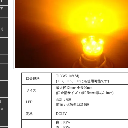
D
(ア
い)
T10(W2.1×9.5d)
口金規格
(T13、T15、T16にも使用可能です)
最大径12mm×全長20mm
サイズ
(口金部サイズ：幅9.5mm×厚み2.1mm)
合計：6連
1
LED
前面：拡散型LED 6連
31
定格
DC12V
白：0.2W
青：0.2W