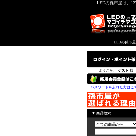
LEDの孫市屋は、1
|
LEDの孫市
ようこそ、
ゲスト
様
パスワードを忘れた方はこ
▼ 商品検索