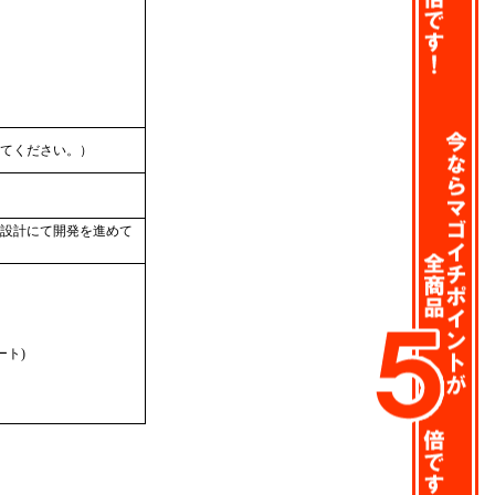
てください。）
設計にて開発を進めて
ート)