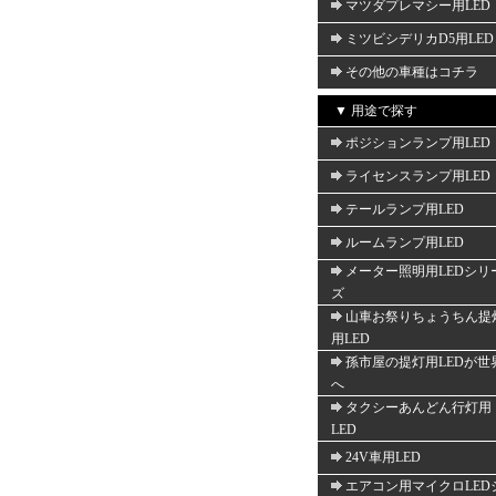
マツダプレマシー用LED
ミツビシデリカD5用LED
その他の車種はコチラ
▼ 用途で探す
ポジションランプ用LED
ライセンスランプ用LED
テールランプ用LED
ルームランプ用LED
メーター照明用LEDシリ
ズ
山車お祭りちょうちん提
用LED
孫市屋の提灯用LEDが世
へ
タクシーあんどん行灯用
LED
24V車用LED
エアコン用マイクロLED