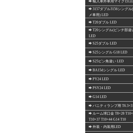
輸入車外車用マイクロLE
3157ダブル3156シングル
メ車用) LED
T20ダブル LED
T20シングル(ピンチ部違
LED
S25ダブル LED
S25シングル G18 LED
S25ピン角違い LED
BA15dシングル LED
PY24 LED
PSY24 LED
G14 LED
バニティランプ用 T6.3×3
ルーム球口金 T8×28 T10×
T10×37 T10×44 G14 T10
外装・内装用LED