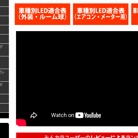
グ
型シ
ズ