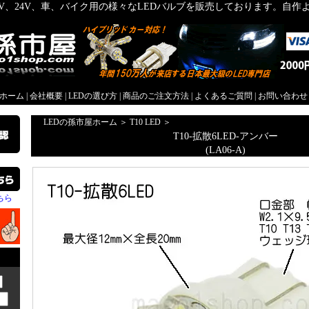
2V、24V、車、バイク用の様々なLEDバルブを販売しております。自
屋ホーム
|
会社概要
|
LEDの選び方
|
商品のご注文方法
|
よくあるご質問
|
お問い合わせ
LEDの孫市屋ホーム
＞
T10 LED
＞
T10-拡散6LED-アンバー
(LA06-A)
ちら