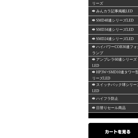
リーズ
みんカラ記事掲載LED
SMD48連シリーズLED
SMD34連シリーズLED
SMD24連シリーズLED
ハイパワーCOB36連フォ
ランプ
アンブレラ60連シリーズ
LED
HP3W+SMD10連タワー
リーズLED
スイッチバック球シリー
LED
ハイフラ防止
日替りセール商品