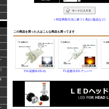
» 特定商取引法に基づく表記 (返品など)
この商品を買った人はこんな商品も買ってます
ー
灯
T10-拡散6LED-白
T5-拡散3LED-アンバー
界
シ