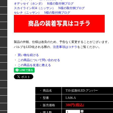
オデッセイ（ホンダ） K様の取付例ブログ
スカイラインR34（ニッサン） N様の取付例ブログ
セレナ（ニッサン） S様の取付例ブログ
製品の外観、仕様は改良のため、予告なく変更することがございます。
バルブをLED化される際の、
注意事項はコチラ
をご覧ください。
・
買い物を続ける
・
この商品について問い合わせる
・
この商品を友達に教える
・ 商品名
T10-拡散6LED-アンバー
・ 型番
LA06-A
380円(税込)
・ 販売価格
・ 購入数