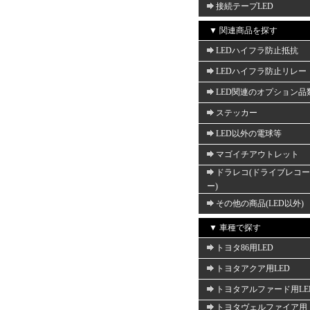
接続テープLED
▼ 関連商品を探す
LEDハイフラ防止抵抗
LEDハイフラ防止リレー
LED関連のオプション品
ステッカー
LED以外の電球等
マゴイチアウトレット
ドラレコ(ドライブレコ
ー)
その他の商品(LED以外)
▼ 車種で探す
トヨタ86用LED
トヨタアクア用LED
トヨタアルファード用LE
トヨタヴェルファイア用