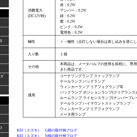
赤：0.2W
消費電力
アンバー：0.2W
(DC12V時)
緑：0.2W
紫：0.2W
ピンク：0.2W
電球色：0.2W
類
極性
＋－極性（点灯しない場合は差し込みを逆にし
入り数
１個
本商品は、メータバルブの使用を前程に、専用
その他
きた商品です。
コーナリングランプ ストップランプ
ーダ
テールランプ バックランプ
ウィンカーランプ リアフォグランプ等
バックランプ ポジションランプ(クリアランス)
適用
ルームランプ ライセンスランプ(ナンバープレ
テールランプ ハイマウントストップランプ
ウィンカーランプ リアフォグランプ
メータ用ランプ
D
KEI（スズキ） G様の取付例ブログ
KEI（スズキ） N様の取付例ブログ