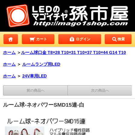
カート
ログイン
検索
ホーム
＞
ルーム球口金 T8×28 T10×31 T10×37 T10×44 G14 T10
ホーム
＞
ルームランプ用LED
ホーム
＞
24V車用LED
前の商品へ
次の商品へ
ルーム球-ネオパワーSMD15連-白