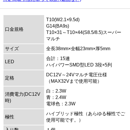
T10(W2.1×9.5d)
G14(BA9s)
口金規格
T10×31～T10×44(S8.5/8.5)スーパー
マルチ
サイズ
全長38mm×全幅23mm×厚5mm
合計：15連
LED
ハイパワーSMD型LED 3段×5列
DC12V～24Vマルチ電圧仕様
定格
（MAX32Vまで使用可能）
白：2.3W
消費電力(DC12V
青：2.4W
時)
電球色：2.3W
ハイブリッド極性（あらゆる極性でご
極性
使用可能です。）
入り数
１個