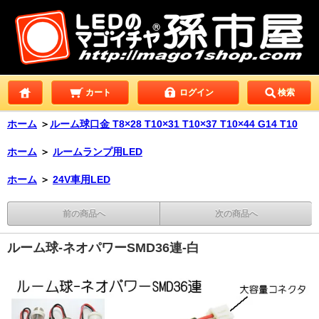
カート
ログイン
検索
ホーム
＞
ルーム球口金 T8×28 T10×31 T10×37 T10×44 G14 T10
ホーム
＞
ルームランプ用LED
ホーム
＞
24V車用LED
前の商品へ
次の商品へ
ルーム球-ネオパワーSMD36連-白