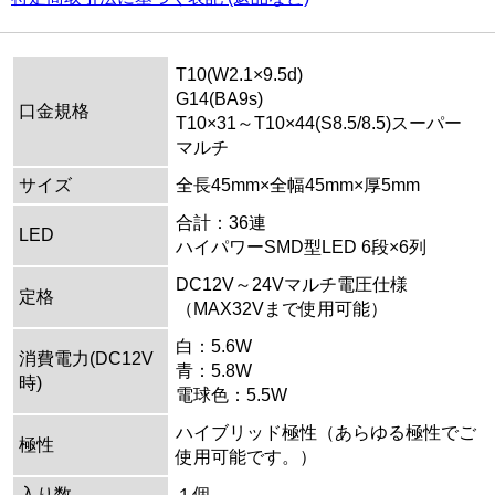
T10(W2.1×9.5d)
G14(BA9s)
口金規格
T10×31～T10×44(S8.5/8.5)スーパー
マルチ
サイズ
全長45mm×全幅45mm×厚5mm
合計：36連
LED
ハイパワーSMD型LED 6段×6列
DC12V～24Vマルチ電圧仕様
定格
（MAX32Vまで使用可能）
白：5.6W
消費電力(DC12V
青：5.8W
時)
電球色：5.5W
ハイブリッド極性（あらゆる極性でご
極性
使用可能です。）
入り数
１個