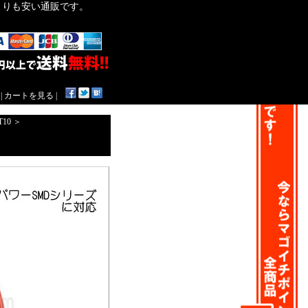
作よりも安い通販です。
|
カートを見る
|
T10
＞