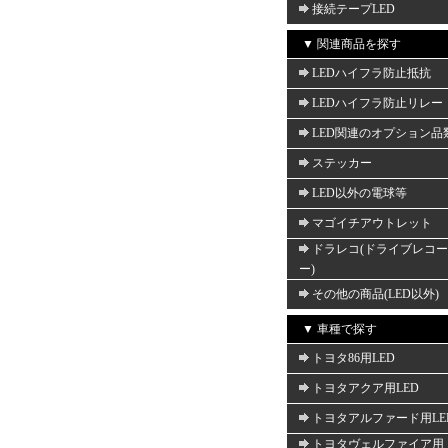
接続テープLED
▼ 関連商品を探す
LEDハイフラ防止抵抗
LEDハイフラ防止リレー
LED関連のオプション品
ステッカー
LED以外の電球等
マゴイチアウトレット
ドラレコ(ドライブレコ
ー)
その他の商品(LED以外)
▼ 車種で探す
トヨタ86用LED
トヨタアクア用LED
トヨタアルファード用LE
トヨタヴェルファイア用