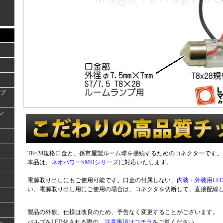
ンプ
ラン
T8×28規格口金と、孫市屋製ルーム球を接続するためのコネクターです。
本品は、
ネオパワーSMDシリーズ
に対応いたします。
電源取り出しにもご使用可能です。口金の付属しない、
内装・外装用LE
い。電源取り出し用にご使用の場合は、コネクタを切断して、直接配線
製品の外観、仕様は改良のため、予告なく変更することがございます。
バルブをLED化される際の、
注意事項はコチラ
をご覧ください。