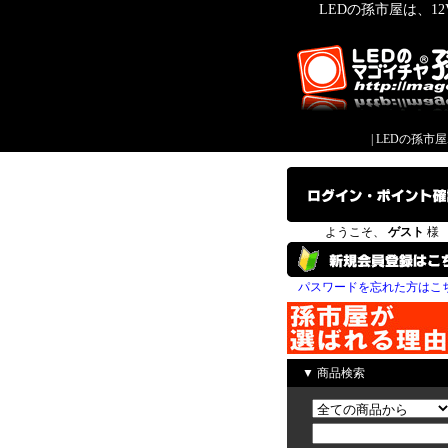
LEDの孫市屋は、1
|
LEDの孫市
ようこそ、
ゲスト
様
パスワードを忘れた方はこ
▼ 商品検索