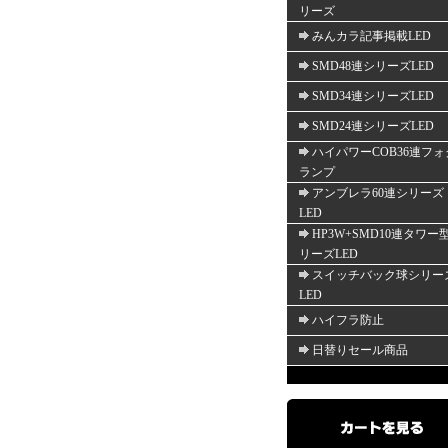
リーズ
みんカラ記事掲載LED
SMD48連シリーズLED
SMD34連シリーズLED
SMD24連シリーズLED
ハイパワーCOB36連フォ
ランプ
アンブレラ60連シリーズ
LED
HP3W+SMD10連タワー
リーズLED
スイッチバック球シリー
LED
ハイフラ防止
日替りセール商品