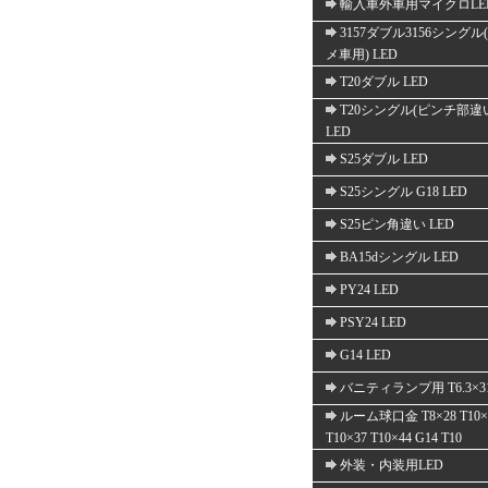
輸入車外車用マイクロLE
3157ダブル3156シングル
メ車用) LED
T20ダブル LED
T20シングル(ピンチ部違
LED
S25ダブル LED
S25シングル G18 LED
S25ピン角違い LED
BA15dシングル LED
PY24 LED
PSY24 LED
G14 LED
バニティランプ用 T6.3×3
ルーム球口金 T8×28 T10×
T10×37 T10×44 G14 T10
外装・内装用LED