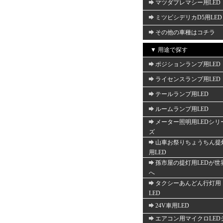
マツダプレマシー用LED
ミツビシデリカD5用LED
その他の車種はコチラ
▼ 用途で探す
ポジションランプ用LED
ライセンスランプ用LED
テールランプ用LED
ルームランプ用LED
メーター照明用LEDシリ
ズ
山車お祭りちょうちん提
用LED
孫市屋の提灯用LEDが世
へ
タクシーあんどん行灯用
LED
24V車用LED
エアコン用マイクロLED