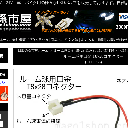
2V、24V、車、バイク用の様々なLEDバルブを販売しております。自
屋ホーム
|
会社概要
|
LEDの選び方
|
商品のご注文方法
|
よくあるご質問
|
お問い合わせ
LEDの孫市屋ホーム
＞
ルーム球口金 T8×28 T10×31 T10×37 T10×44 G14 
ルーム球用口金 T8×28コネクター
(LFOP55)
ちら