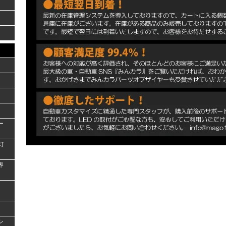
ー
灯
界
シ