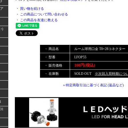
D
(ア
・
買い物を続ける
・
この商品について問い合わせる
・
この商品を友達に教える
い)
・ 商品名
ルーム球用口金 T8×28コネクター
・ 型番
LFOP55
100円(税込)
・ 販売価格
・ 在庫数
SOLD OUT
※次回入荷時期につ
» 特定商取引法に基づく表記 (返品など)
1
31