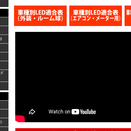
類
ーダ
D