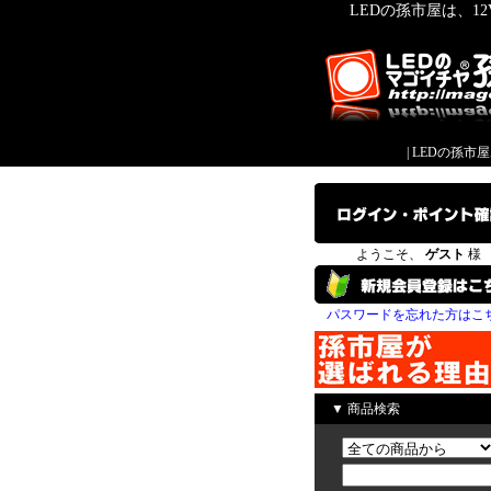
LEDの孫市屋は、1
|
LEDの孫市
ようこそ、
ゲスト
様
パスワードを忘れた方はこ
▼ 商品検索