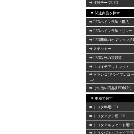
接続テープLED
▼ 関連商品を探す
LEDハイフラ防止抵抗
LEDハイフラ防止リレー
LED関連のオプション品
ステッカー
LED以外の電球等
マゴイチアウトレット
ドラレコ(ドライブレコ
ー)
その他の商品(LED以外)
▼ 車種で探す
トヨタ86用LED
トヨタアクア用LED
トヨタアルファード用LE
トヨタヴェルファイア用