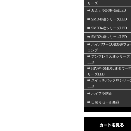
リーズ
みんカラ記事掲載LED
SMD48連シリーズLED
SMD34連シリーズLED
SMD24連シリーズLED
ハイパワーCOB36連フォ
ランプ
アンブレラ60連シリーズ
LED
HP3W+SMD10連タワー
リーズLED
スイッチバック球シリー
LED
ハイフラ防止
日替りセール商品