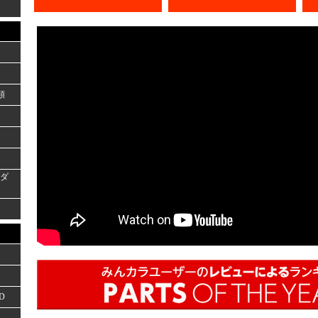
類
ーダ
D