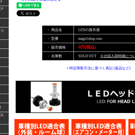
D
(ア
・ 商品名
LEDの孫市屋
い)
・ 型番
mago1shop.com
0円(税込)
・ 販売価格
・ 在庫数
SOLD OUT
※次回入荷時期につ
» 特定商取引法に基づく表記 (返品など)
1
31