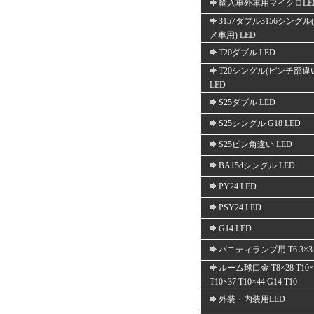
輸入車外車用マイクロLE
3157ダブル3156シングル
メ車用) LED
T20ダブル LED
T20シングル(ピンチ部違
LED
S25ダブル LED
S25シングル G18 LED
S25ピン角違い LED
BA15dシングル LED
PY24 LED
PSY24 LED
G14 LED
バニティランプ用 T6.3×3
ルーム球口金 T8×28 T10×
T10×37 T10×44 G14 T10
外装・内装用LED