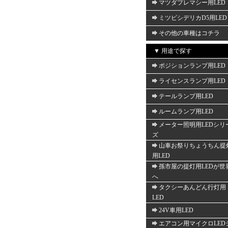
マツダプレマシー用LED
ミツビシデリカD5用LED
その他の車種はコチラ
▼ 用途で探す
ポジションランプ用LED
ライセンスランプ用LED
テールランプ用LED
ルームランプ用LED
メーター照明用LEDシリ
ズ
山車お祭りちょうちん提
用LED
孫市屋の提灯用LEDが世
へ
タクシーあんどん行灯用
LED
24V車用LED
エアコン用マイクロLED