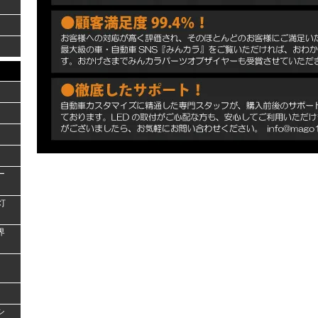
ー
灯
界
シ