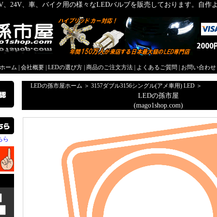
2V、24V、車、バイク用の様々なLEDバルブを販売しております。自
屋ホーム
|
会社概要
|
LEDの選び方
|
商品のご注文方法
|
よくあるご質問
|
お問い合わせ
LEDの孫市屋ホーム
＞
3157ダブル3156シングル(アメ車用) LED
＞
LEDの孫市屋
(mago1shop.com)
ちら