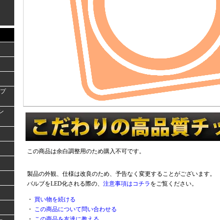
ンプ
ラン
この商品は余白調整用のため購入不可です。
製品の外観、仕様は改良のため、予告なく変更することがございます。
バルブをLED化される際の、
注意事項はコチラ
をご覧ください。
・
買い物を続ける
・
この商品について問い合わせる
・
この商品を友達に教える