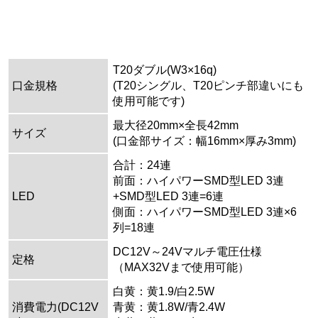
T20ダブル(W3×16q)
口金規格
(T20シングル、T20ピンチ部違いにも
使用可能です)
最大径20mm×全長42mm
サイズ
(口金部サイズ：幅16mm×厚み3mm)
合計：24連
前面：ハイパワーSMD型LED 3連
LED
+SMD型LED 3連=6連
側面：ハイパワーSMD型LED 3連×6
列=18連
DC12V～24Vマルチ電圧仕様
定格
（MAX32Vまで使用可能）
白黄：黄1.9/白2.5W
消費電力(DC12V
青黄：黄1.8W/青2.4W