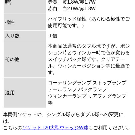
時)
赤黄：黄1.8W/赤1.7W
赤白：白2.0W/赤1.8W
ハイブリッド極性（あらゆる極性でご
極性
使用可能です。）
入り数
１個
本商品は通常のダブル球ですが、ポジ
ション時とウィンカー時で色が変わる
その他
スイッチバック球です。クリアテー
ル、ウィンカーポジション等に最適で
す。
コーナリングランプ ストップランプ
テールランプ バックランプ
適用
ウィンカーランプ リアフォグランプ
等
車両側ソケットの、シングル球からダブル球への変更に
は、
こちらの
ソケットT20大型ウェッジW球
もご利用ください。