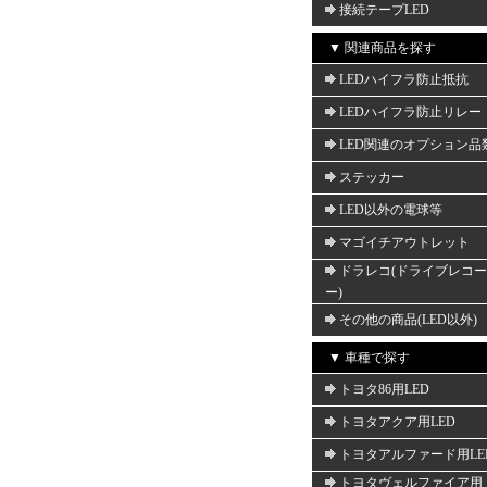
接続テープLED
▼ 関連商品を探す
LEDハイフラ防止抵抗
LEDハイフラ防止リレー
LED関連のオプション品
ステッカー
LED以外の電球等
マゴイチアウトレット
ドラレコ(ドライブレコ
ー)
その他の商品(LED以外)
▼ 車種で探す
トヨタ86用LED
トヨタアクア用LED
トヨタアルファード用LE
トヨタヴェルファイア用