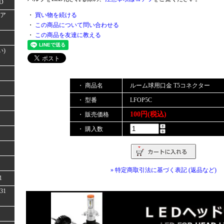
D
(ア
・
買い物を続ける
・
この商品について問い合わせる
・
この商品を友達に教える
い)
・ 商品名
ルーム球用口金 T5コネクター
・ 型番
LFOP5C
100円(税込)
・ 販売価格
・ 購入数
» 特定商取引法に基づく表記 (返品など)
1
31