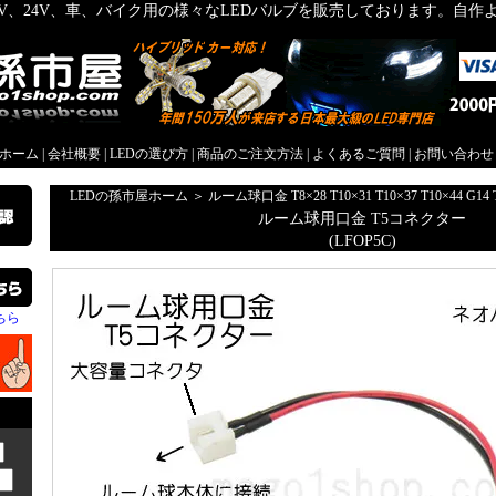
2V、24V、車、バイク用の様々なLEDバルブを販売しております。自
屋ホーム
|
会社概要
|
LEDの選び方
|
商品のご注文方法
|
よくあるご質問
|
お問い合わせ
LEDの孫市屋ホーム
＞
ルーム球口金 T8×28 T10×31 T10×37 T10×44 G14 
ルーム球用口金 T5コネクター
(LFOP5C)
ちら