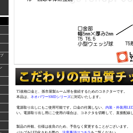
ンプ
ラン
T5規格口金と、孫市屋製ルーム球を接続するためのコネクターです。
本品は、
ネオパワーSMDシリーズ
に対応いたします。
電源取り出しにもご使用可能です。口金の付属しない、
内装・外装用LE
い。電源取り出し用にご使用の場合は、コネクタを切断して、直接配線
製品の外観、仕様は改良のため、予告なく変更することがございます。
バルブをLED化される際の、
注意事項はコチラ
をご覧ください。