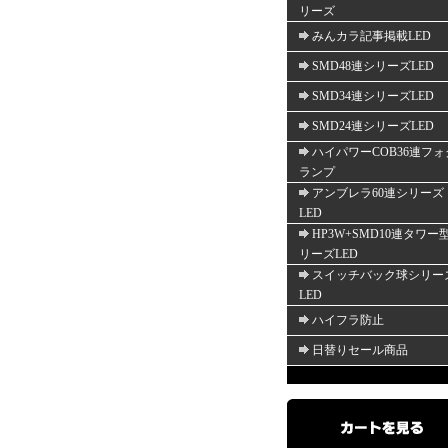
リーズ
みんカラ記事掲載LED
SMD48連シリーズLED
SMD34連シリーズLED
SMD24連シリーズLED
ハイパワーCOB36連フォ
ランプ
アンブレラ60連シリーズ
LED
HP3W+SMD10連タワー
リーズLED
スイッチバック球シリー
LED
ハイフラ防止
日替りセール商品