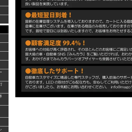
ー
灯
界
シ