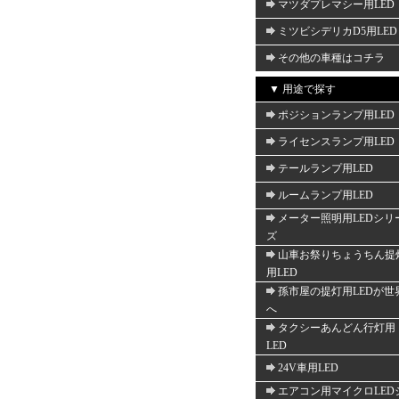
マツダプレマシー用LED
ミツビシデリカD5用LED
その他の車種はコチラ
▼ 用途で探す
ポジションランプ用LED
ライセンスランプ用LED
テールランプ用LED
ルームランプ用LED
メーター照明用LEDシリ
ズ
山車お祭りちょうちん提
用LED
孫市屋の提灯用LEDが世
へ
タクシーあんどん行灯用
LED
24V車用LED
エアコン用マイクロLED