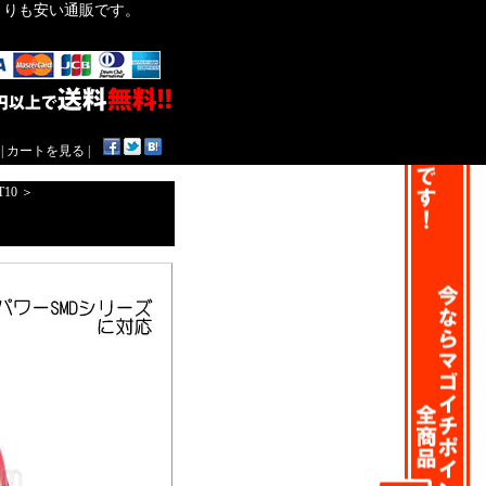
作よりも安い通販です。
|
カートを見る
|
T10
＞