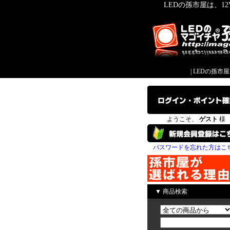
LEDの孫市屋は、1
|
LEDの孫市
ようこそ、
ゲスト
様
パスワードを忘れた方はこ
▼ 商品検索