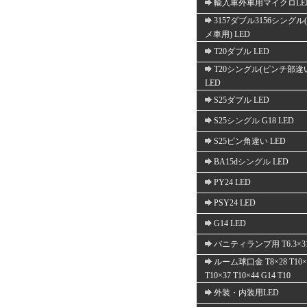
輸入車外車用マイクロLE
3157ダブル3156シングル
メ車用) LED
T20ダブル LED
T20シングル(ピンチ部違
LED
S25ダブル LED
S25シングル G18 LED
S25ピン角違い LED
BA15dシングル LED
PY24 LED
PSY24 LED
G14 LED
バニティランプ用 T6.3×3
ルーム球口金 T8×28 T10×
T10×37 T10×44 G14 T10
外装・内装用LED