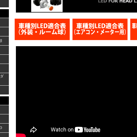
類
ーダ
D