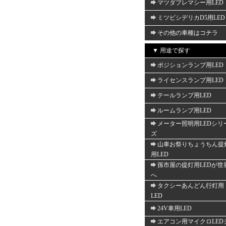
マツダプレマシー用LED
ミツビシデリカD5用LED
その他の車種はコチラ
▼ 用途で探す
ポジションランプ用LED
ライセンスランプ用LED
テールランプ用LED
ルームランプ用LED
メーター照明用LEDシリ
ズ
山車お祭りちょうちん提
用LED
孫市屋の提灯用LEDが世
へ
タクシーあんどん行灯用
LED
24V車用LED
エアコン用マイクロLED