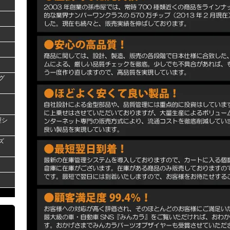
グ
型シ
ズ