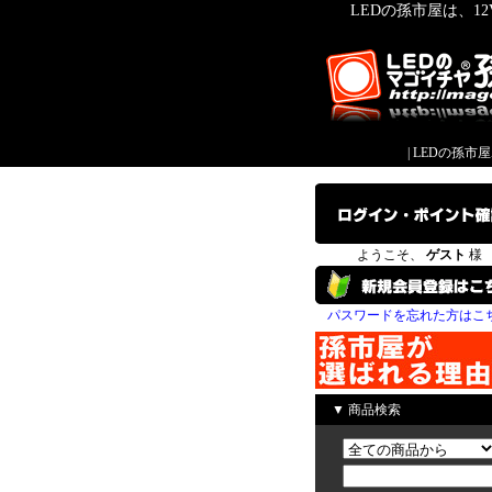
LEDの孫市屋は、1
|
LEDの孫市
ようこそ、
ゲスト
様
パスワードを忘れた方はこ
▼ 商品検索