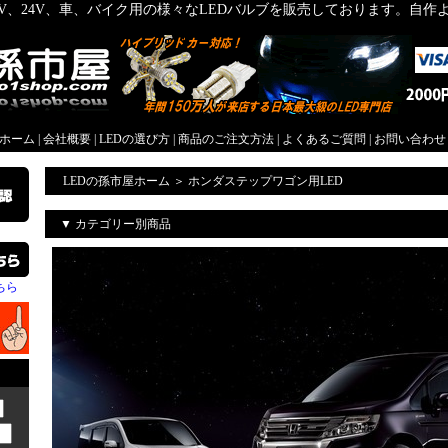
2V、24V、車、バイク用の様々なLEDバルブを販売しております。自
屋ホーム
|
会社概要
|
LEDの選び方
|
商品のご注文方法
|
よくあるご質問
|
お問い合わせ
LEDの孫市屋ホーム
＞
ホンダステップワゴン用LED
▼ カテゴリー別商品
ちら