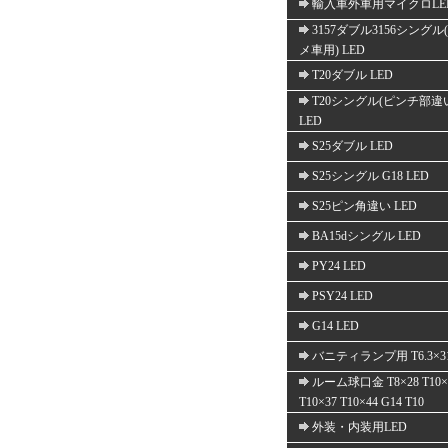
輸入車外車用マイクロLE
3157ダブル3156シングル
メ車用) LED
T20ダブル LED
T20シングル(ピンチ部違
LED
S25ダブル LED
S25シングル G18 LED
S25ピン角違い LED
BA15dシングル LED
PY24 LED
PSY24 LED
G14 LED
バニティランプ用 T6.3×3
ルーム球口金 T8×28 T10×
T10×37 T10×44 G14 T10
外装・内装用LED