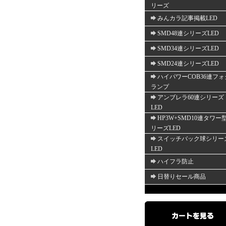
リーズ
みんカラ記事掲載LED
SMD48連シリーズLED
SMD34連シリーズLED
SMD24連シリーズLED
ハイパワーCOB36連フォ
ランプ
アンブレラ60連シリーズ
LED
HP3W+SMD10連タワー
リーズLED
スイッチバック球シリー
LED
ハイフラ防止
日替りセール商品