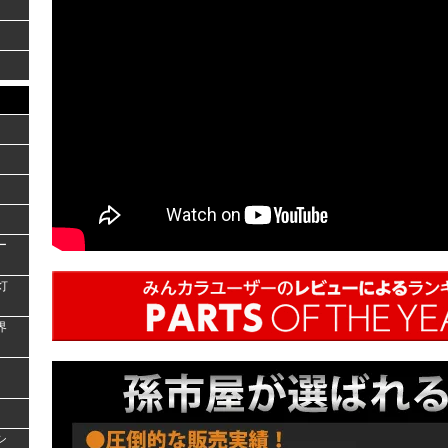
ー
灯
界
シ