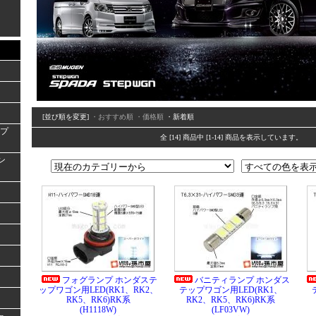
[並び順を変更]
・おすすめ順
・価格順
・新着順
ンプ
全 [14] 商品中 [1-14] 商品を表示しています。
ラン
フォグランプ ホンダステ
バニティランプ ホンダス
ップワゴン用LED(RK1、RK2、
テップワゴン用LED(RK1、
RK5、RK6)RK系
RK2、RK5、RK6)RK系
(H1118W)
(LF03VW)