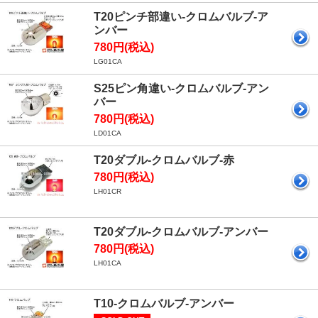
T20ピンチ部違い-クロムバルブ-ア
ンバー
780円(税込)
LG01CA
S25ピン角違い-クロムバルブ-アン
バー
780円(税込)
LD01CA
T20ダブル-クロムバルブ-赤
780円(税込)
LH01CR
T20ダブル-クロムバルブ-アンバー
780円(税込)
LH01CA
T10-クロムバルブ-アンバー