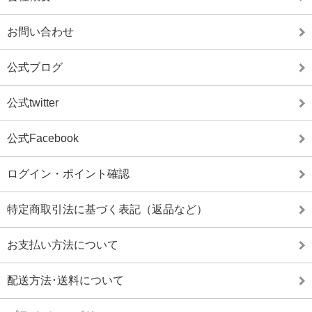
お問い合わせ
公式ブログ
公式twitter
公式Facebook
ログイン・ポイント確認
特定商取引法に基づく表記（返品など）
お支払い方法について
配送方法･送料について