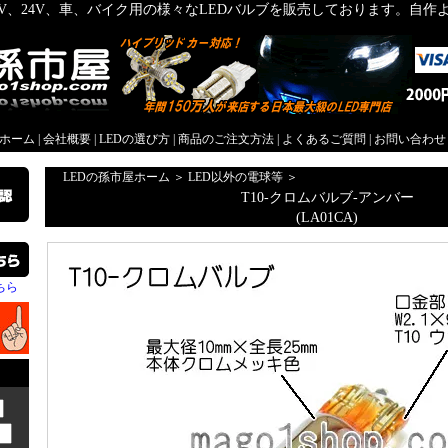
2V、24V、車、バイク用の様々なLEDバルブを販売しております。自
屋ホーム
|
会社概要
|
LEDの選び方
|
商品のご注文方法
|
よくあるご質問
|
お問い合わせ
LEDの孫市屋ホーム
＞
LED以外の電球等
＞
T10-クロムバルブ-アンバー
(LA01CA)
ちら