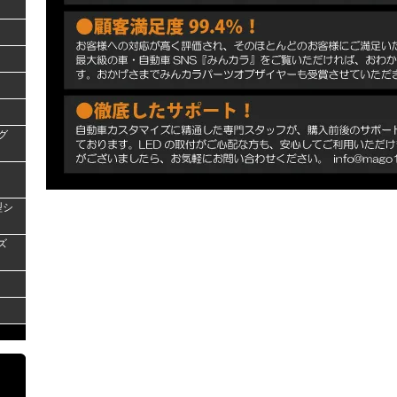
グ
型シ
ズ