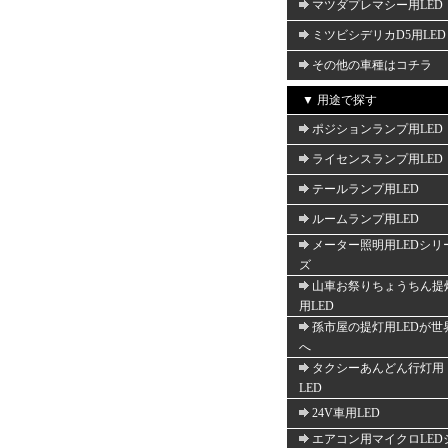
マツダプレマシー用LED
ミツビシデリカD5用LED
その他の車種はコチラ
▼ 用途で探す
ポジションランプ用LED
ライセンスランプ用LED
テールランプ用LED
ルームランプ用LED
メーター照明用LEDシリ
ズ
山車お祭りちょうちん提
用LED
孫市屋の提灯用LEDが世
へ
タクシーあんどん行灯用
LED
24V車用LED
エアコン用マイクロLED