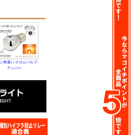
ピン角違い-クロムバルブ-
アンバー