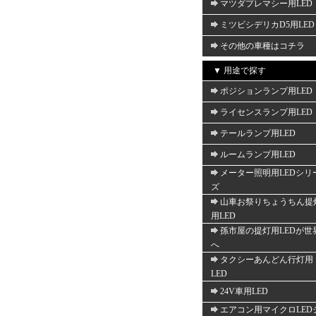
マツダプレマシー用LED
ミツビシデリカD5用LED
その他の車種はコチラ
▼ 用途で探す
ポジションランプ用LED
ライセンスランプ用LED
テールランプ用LED
ルームランプ用LED
メーター照明用LEDシリ
ズ
山車お祭りちょうちん提
用LED
孫市屋の提灯用LEDが世
へ
タクシーあんどん行灯用
LED
24V車用LED
エアコン用マイクロLED