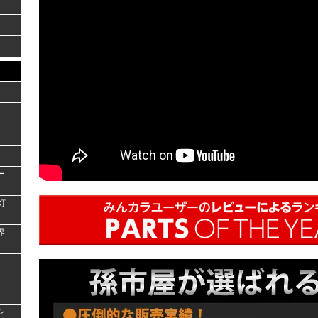
ー
灯
界
シ