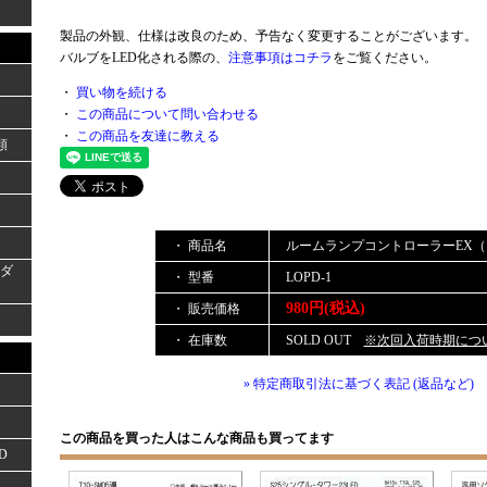
製品の外観、仕様は改良のため、予告なく変更することがございます。
バルブをLED化される際の、
注意事項はコチラ
をご覧ください。
・
買い物を続ける
・
この商品について問い合わせる
・
この商品を友達に教える
類
・ 商品名
ルームランプコントローラーEX
ーダ
・ 型番
LOPD-1
980円(税込)
・ 販売価格
・ 在庫数
SOLD OUT
※次回入荷時期につ
» 特定商取引法に基づく表記 (返品など)
この商品を買った人はこんな商品も買ってます
D