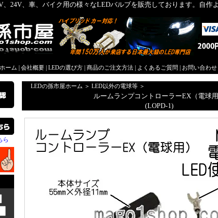
2V、24V、車、バイク用の様々なLEDバルブを販売しております。自
屋ホーム
|
会社概要
|
LEDの選び方
|
商品のご注文方法
|
よくあるご質問
|
お問い合わせ
LEDの孫市屋ホーム
＞
LED以外の電球等
＞
ルームランプコントローラーEX（電球
(LOPD-1)
ちら