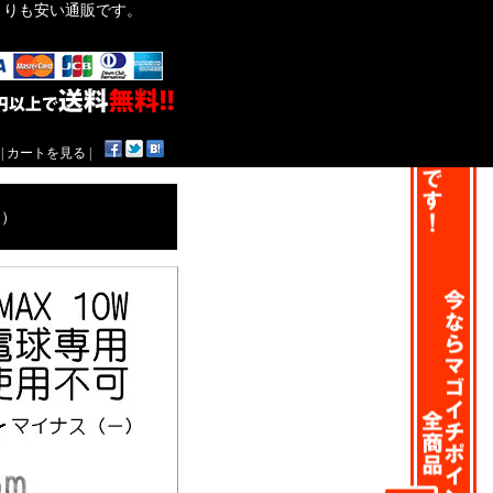
作よりも安い通販です。
|
カートを見る
|
用）