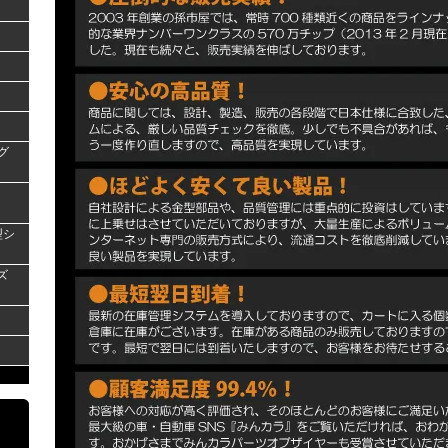
グ
型シ
ズ