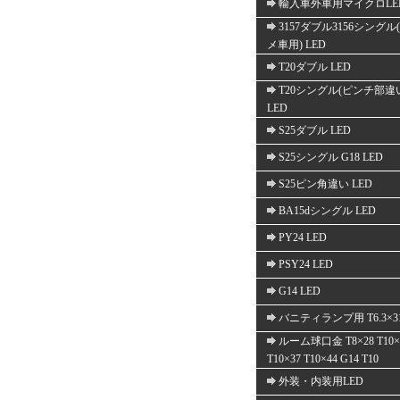
輸入車外車用マイクロLE
3157ダブル3156シングル
メ車用) LED
T20ダブル LED
T20シングル(ピンチ部違
LED
S25ダブル LED
S25シングル G18 LED
S25ピン角違い LED
BA15dシングル LED
PY24 LED
PSY24 LED
G14 LED
バニティランプ用 T6.3×3
ルーム球口金 T8×28 T10×
T10×37 T10×44 G14 T10
外装・内装用LED