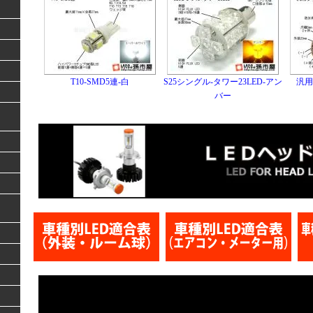
T10-SMD5連-白
S25シングル-タワー23LED-アン
汎用
バー