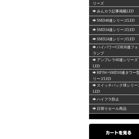
リーズ
みんカラ記事掲載LED
SMD48連シリーズLED
SMD34連シリーズLED
SMD24連シリーズLED
ハイパワーCOB36連フォ
ランプ
アンブレラ60連シリーズ
LED
HP3W+SMD10連タワー
リーズLED
スイッチバック球シリー
LED
ハイフラ防止
日替りセール商品