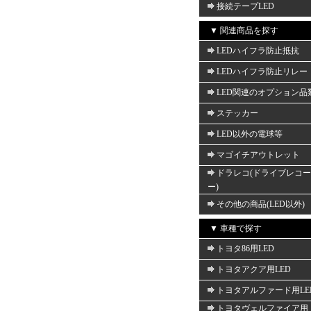
接続テープLED
▼ 関連商品を探す
LEDハイフラ防止抵抗
LEDハイフラ防止リレー
LED関連のオプション品
ステッカー
LED以外の電球等
マゴイチアウトレット
ドラレコ(ドライブレコ
ー)
その他の商品(LED以外)
▼ 車種で探す
トヨタ86用LED
トヨタアクア用LED
トヨタアルファード用LE
トヨタヴェルファイア用