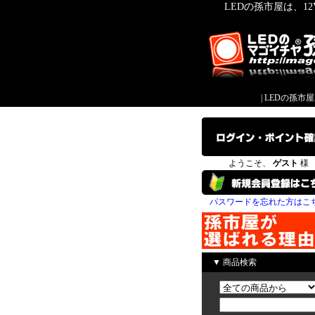
LEDの孫市屋は、1
|
LEDの孫市
ようこそ、
ゲスト
様
パスワードを忘れた方はこ
▼ 商品検索