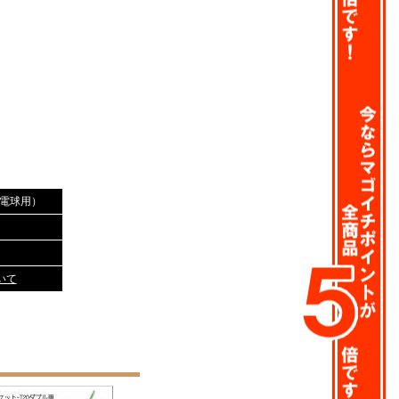
（電球用）
いて