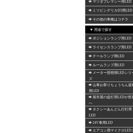
マツダプレマシー用LED
ミツビシデリカD5用LED
その他の車種はコチラ
▼ 用途で探す
ポジションランプ用LED
ライセンスランプ用LED
テールランプ用LED
ルームランプ用LED
メーター照明用LEDシリ
ズ
山車お祭りちょうちん提
用LED
孫市屋の提灯用LEDが世
へ
タクシーあんどん行灯用
LED
24V車用LED
エアコン用マイクロLED