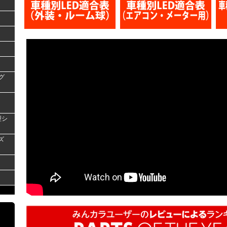
グ
型シ
ズ