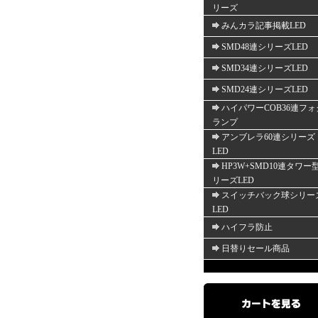
リーズ
みんカラ記事掲載LED
SMD48連シリーズLED
SMD34連シリーズLED
SMD24連シリーズLED
ハイパワーCOB36連フォ
ランプ
アンブレラ60連シリーズ
LED
HP3W+SMD10連タワー
リーズLED
スイッチバック球シリー
LED
ハイフラ防止
日替りセール商品