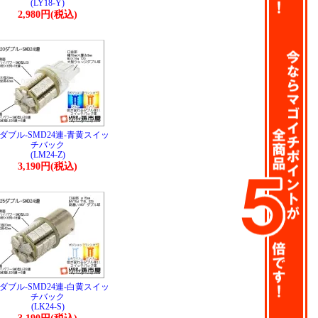
(LY18-Y)
2,980円(税込)
0ダブル-SMD24連-青黄スイッ
チバック
(LM24-Z)
3,190円(税込)
5ダブル-SMD24連-白黄スイッ
チバック
(LK24-S)