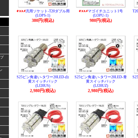
汎用ソケット-T20ダブル用
マゴイチユニット1号
T2
(LOPS-1)
(LOPU-1)
380円(税込)
980円(税込)
ンプ
ラン
S25ピン角違い-タワー20LED-白
S25ピン角違い-タワー20LED-青
S2
黄スイッチバック
黄スイッチバック
(LJ20US)
(LJ20UZ)
2,980円(税込)
2,980円(税込)