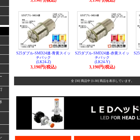
3,190円(税込)
3,190円(税込)
S25ダブル-SMD24連-青黄スイッ
S25ダブル-SMD24連-赤黄スイッ
S2
チバック
チバック
(LK24-Z)
(LK24-Y)
3,190円(税込)
3,190円(税込)
ー
全 [30] 商品中 [1-30] 商品を表示しています。
灯
界
シ