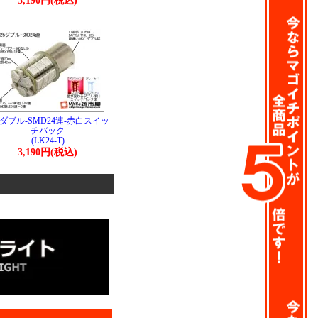
3,190円(税込)
5ダブル-SMD24連-赤白スイッ
チバック
(LK24-T)
3,190円(税込)