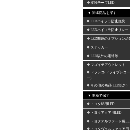
接続テープLED
▼ 関連商品を探す
LEDハイフラ防止抵抗
LEDハイフラ防止リレー
LED関連のオプション品
ステッカー
LED以外の電球等
マゴイチアウトレット
ドラレコ(ドライブレコ
ー)
その他の商品(LED以外)
▼ 車種で探す
トヨタ86用LED
トヨタアクア用LED
トヨタアルファード用LE
トヨタヴェルファイア用