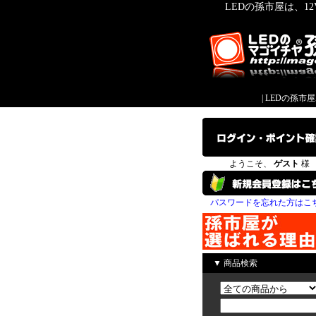
LEDの孫市屋は、1
|
LEDの孫市
ようこそ、
ゲスト
様
パスワードを忘れた方はこ
▼ 商品検索