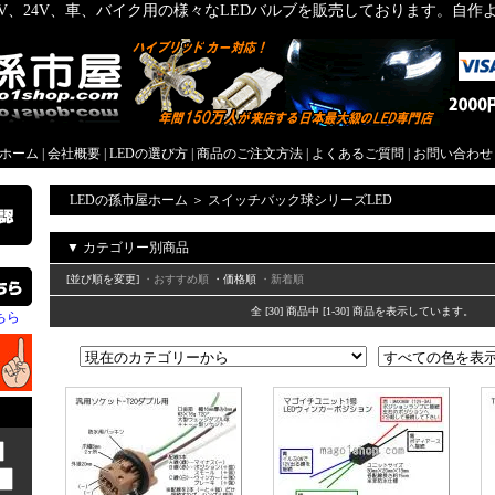
2V、24V、車、バイク用の様々なLEDバルブを販売しております。自
屋ホーム
|
会社概要
|
LEDの選び方
|
商品のご注文方法
|
よくあるご質問
|
お問い合わせ
LEDの孫市屋ホーム
＞
スイッチバック球シリーズLED
▼ カテゴリー別商品
[並び順を変更]
・おすすめ順
・価格順
・新着順
全 [30] 商品中 [1-30] 商品を表示しています。
ちら