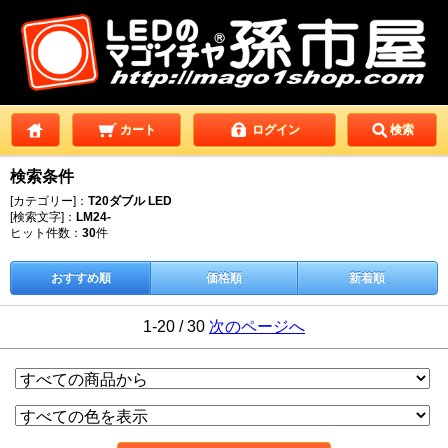
カート
ログイン
検索
検索条件
[カテゴリー]：
T20ダブル LED
[検索文字]：
LM24-
ヒット件数：
30
件
おすすめ順
価格順
新着順
1-20 / 30
次のページへ