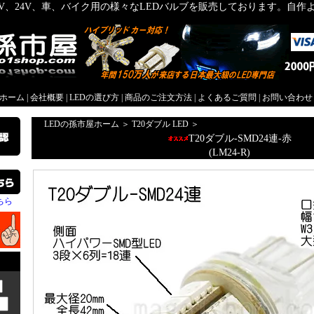
2V、24V、車、バイク用の様々なLEDバルブを販売しております。自
屋ホーム
|
会社概要
|
LEDの選び方
|
商品のご注文方法
|
よくあるご質問
|
お問い合わせ
LEDの孫市屋ホーム
＞
T20ダブル LED
＞
T20ダブル-SMD24連-赤
(LM24-R)
ちら