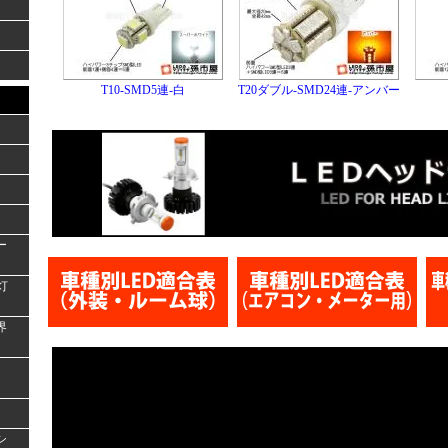
T10-SMD5連-白
T20ダブル-SMD24連-アンバー
ー
灯
界
シ