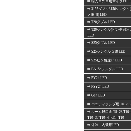
輸入車外車用マイクロLE
3157ダブル3156シングル
メ車用) LED
T20ダブル LED
T20シングル(ピンチ部違
LED
S25ダブル LED
S25シングル G18 LED
S25ピン角違い LED
BA15dシングル LED
PY24 LED
PSY24 LED
G14 LED
バニティランプ用 T6.3×3
ルーム球口金 T8×28 T10×
T10×37 T10×44 G14 T10
外装・内装用LED