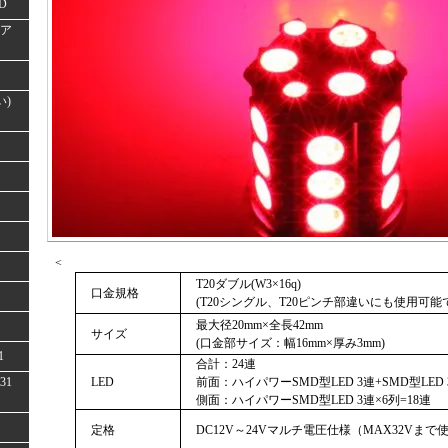
D
(ア
い)
<
T20ダブル(W3×16q)
口金規格
(T20シングル、T20ピンチ部違いにも使用可能
最大径20mm×全長42mm
サイズ
(口金部サイズ：幅16mm×厚み3mm)
1
合計：24連
31
LED
前面：ハイパワーSMD型LED 3連+SMD型LED 
側面：ハイパワーSMD型LED 3連×6列=18連
定格
DC12V～24Vマルチ電圧仕様（MAX32Vまで