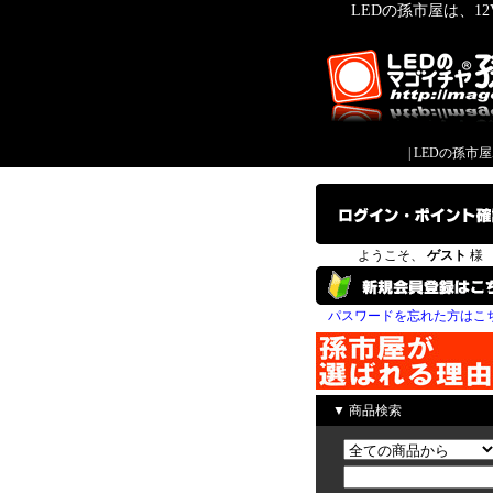
LEDの孫市屋は、1
|
LEDの孫市
ようこそ、
ゲスト
様
パスワードを忘れた方はこ
▼ 商品検索