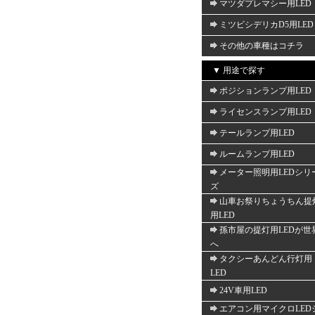
マツダプレマシー用LED
ミツビシデリカD5用LED
その他の車種はコチラ
▼ 用途で探す
ポジションランプ用LED
ライセンスランプ用LED
テールランプ用LED
ルームランプ用LED
メーター照明用LEDシリ
ズ
山車お祭りちょうちん提
用LED
孫市屋の提灯用LEDが世
へ
タクシーあんどん行灯用
LED
24V車用LED
エアコン用マイクロLED