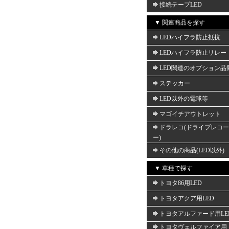
接続テープLED
▼ 関連商品を探す
LEDハイフラ防止抵抗
LEDハイフラ防止リレー
LED関連のオプション品
ステッカー
LED以外の電球等
マゴイチアウトレット
ドラレコ(ドライブレコ
ー)
その他の商品(LED以外)
▼ 車種で探す
トヨタ86用LED
トヨタアクア用LED
トヨタアルファード用LE
トヨタヴェルファイア用