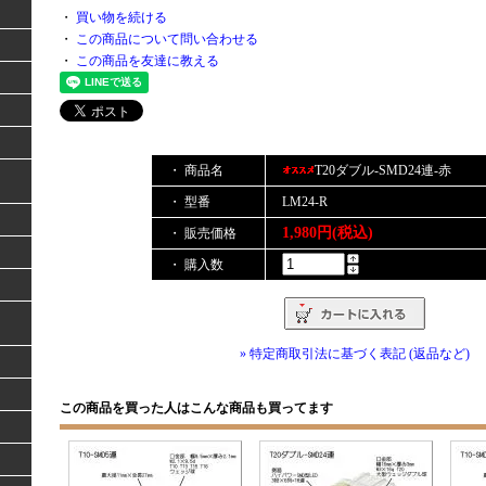
・
買い物を続ける
・
この商品について問い合わせる
・
この商品を友達に教える
・ 商品名
T20ダブル-SMD24連-赤
・ 型番
LM24-R
1,980円(税込)
・ 販売価格
・ 購入数
» 特定商取引法に基づく表記 (返品など)
この商品を買った人はこんな商品も買ってます