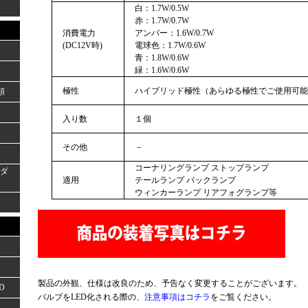
白：1.7W/0.5W
赤：1.7W/0.7W
消費電力
アンバー：1.6W/0.7W
(DC12V時)
電球色：1.7W/0.6W
青：1.8W/0.6W
緑：1.6W/0.6W
極性
ハイブリッド極性（あらゆる極性でご使用可能
類
入り数
１個
その他
－
コーナリングランプ ストップランプ
ーダ
適用
テールランプ バックランプ
ウィンカーランプ リアフォグランプ等
製品の外観、仕様は改良のため、予告なく変更することがございます。
D
バルブをLED化される際の、
注意事項はコチラ
をご覧ください。