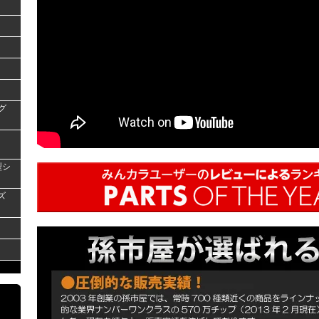
グ
型シ
ズ