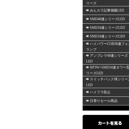
リーズ
みんカラ記事掲載LED
SMD48連シリーズLED
SMD34連シリーズLED
SMD24連シリーズLED
ハイパワーCOB36連フォ
ランプ
アンブレラ60連シリーズ
LED
HP3W+SMD10連タワー
リーズLED
スイッチバック球シリー
LED
ハイフラ防止
日替りセール商品