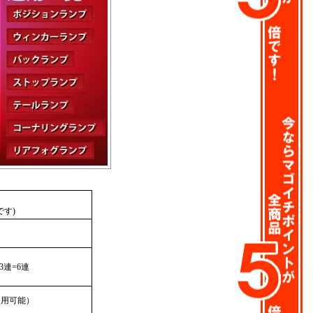
です)
3連=6連
使用可能）