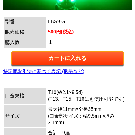
型番
LBS9-G
販売価格
580円(税込)
購入数
特定商取引法に基づく表記 (返品など)
T10(W2.1×9.5d)
口金規格
(T13、T15、T16にも使用可能です)
最大径11mm×全長35mm
サイズ
(口金部サイズ：幅9.5mm×厚み
2.1mm)
合計：9連