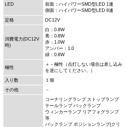
LED
前面：ハイパワーSMD型LED 1連
側面：ハイパワーSMD型LED 8連
定格
DC12V
白：0.8W
青：0.8W
消費電力(DC12V
赤：1.0W
時)
アンバー：1.0
緑：0.8W
＋－極性（点灯しない場合は差し込み
極性
を逆にしてください。）
入り数
１個
その他
－
コーナリングランプ ストップランプ
テールランプ バックランプ
ウィンカーランプ リアフォグランプ
等
バックランプ ポジションランプ(クリ