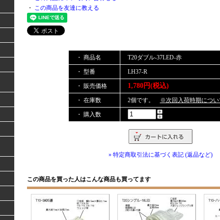
・
この商品を友達に教える
・ 商品名
T20ダブル-37LED-赤
・ 型番
LH37-R
1,780円(税込)
・ 販売価格
・ 在庫数
2個です。
※次回入荷時期につい
・ 購入数
» 特定商取引法に基づく表記 (返品など)
この商品を買った人はこんな商品も買ってます