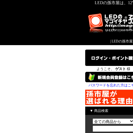
LEDの孫市屋は、1
|
LEDの孫市
ようこそ、
ゲスト
様
パスワードを忘れた方はこ
▼ 商品検索