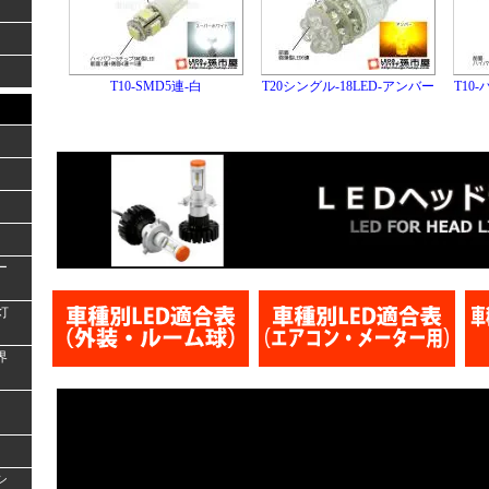
T10-SMD5連-白
T20シングル-18LED-アンバー
T10
ー
灯
界
シ