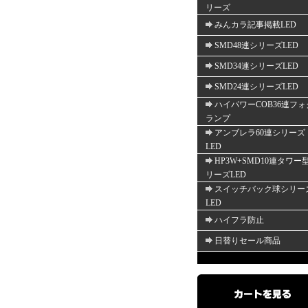
リーズ
みんカラ記事掲載LED
SMD48連シリーズLED
SMD34連シリーズLED
SMD24連シリーズLED
ハイパワーCOB36連フォ
ランプ
アンブレラ60連シリーズ
LED
HP3W+SMD10連タワー
リーズLED
スイッチバック球シリー
LED
ハイフラ防止
日替りセール商品