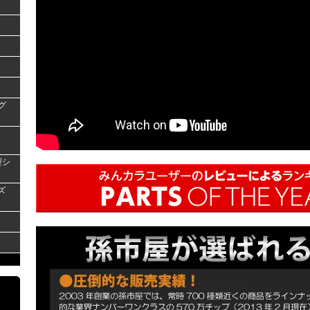
グ
型シ
ズ