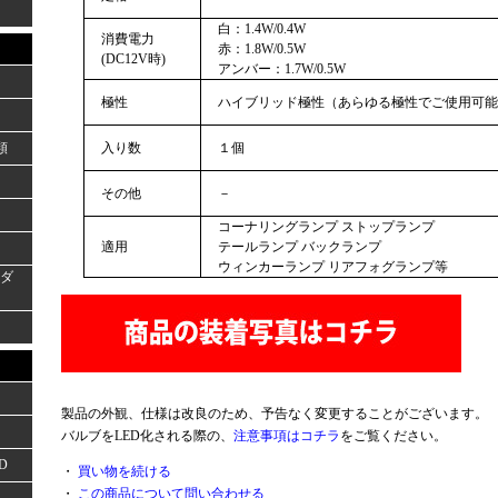
白：1.4W/0.4W
消費電力
赤：1.8W/0.5W
(DC12V時)
アンバー：1.7W/0.5W
極性
ハイブリッド極性（あらゆる極性でご使用可能
類
入り数
１個
その他
－
コーナリングランプ ストップランプ
適用
テールランプ バックランプ
ウィンカーランプ リアフォグランプ等
ーダ
製品の外観、仕様は改良のため、予告なく変更することがございます。
バルブをLED化される際の、
注意事項はコチラ
をご覧ください。
D
・
買い物を続ける
・
この商品について問い合わせる