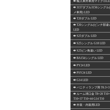
輸入車外車用マイクロLE
3157ダブル3156シングル
メ車用) LED
T20ダブル LED
T20シングル(ピンチ部違
LED
S25ダブル LED
S25シングル G18 LED
S25ピン角違い LED
BA15dシングル LED
PY24 LED
PSY24 LED
G14 LED
バニティランプ用 T6.3×3
ルーム球口金 T8×28 T10×
T10×37 T10×44 G14 T10
外装・内装用LED