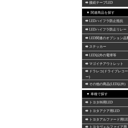
接続テープLED
▼ 関連商品を探す
LEDハイフラ防止抵抗
LEDハイフラ防止リレー
LED関連のオプション品
ステッカー
LED以外の電球等
マゴイチアウトレット
ドラレコ(ドライブレコ
ー)
その他の商品(LED以外)
▼ 車種で探す
トヨタ86用LED
トヨタアクア用LED
トヨタアルファード用LE
トヨタヴェルファイア用