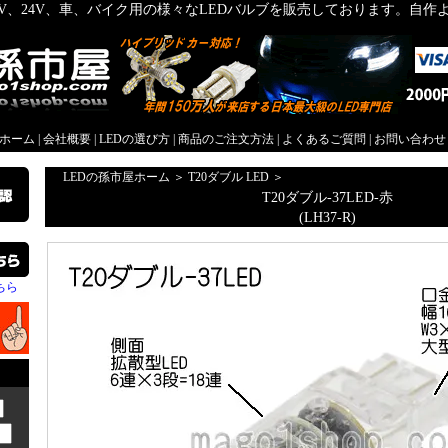
2V、24V、車、バイク用の様々なLEDバルブを販売しております。自
屋ホーム
|
会社概要
|
LEDの選び方
|
商品のご注文方法
|
よくあるご質問
|
お問い合わせ
LEDの孫市屋ホーム
＞
T20ダブル LED
＞
T20ダブル-37LED-赤
(LH37-R)
ちら