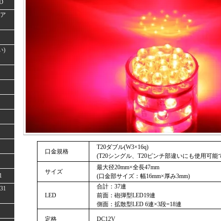
D
(ア
い)
T20ダブル(W3×16q)
口金規格
(T20シングル、T20ピンチ部違いにも使用可能
最大径20mm×全長47mm
サイズ
1
(口金部サイズ：幅16mm×厚み3mm)
合計：37連
31
LED
前面：砲弾型LED19連
側面：拡散型LED 6連×3段=18連
定格
DC12V