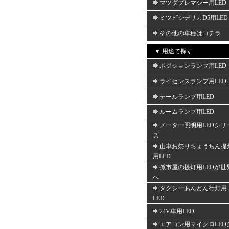
マツダプレマシー用LED
ミツビシデリカD5用LED
その他の車種はコチラ
▼ 用途で探す
ポジションランプ用LED
ライセンスランプ用LED
テールランプ用LED
ルームランプ用LED
メーター照明用LEDシリ
ズ
山車お祭りちょうちん提
用LED
孫市屋の提灯用LEDが世
へ
タクシーあんどん行灯用
LED
24V車用LED
エアコン用マイクロLED