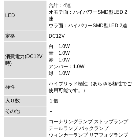
合計：4連
オモテ面：ハイパワーSMD型LED 2
LED
連
ウラ面：ハイパワーSMD型LED 2連
定格
DC12V
白：1.0W
青：1.0W
消費電力(DC12V
赤：1.0W
時)
アンバー：1.0W
緑：1.0W
ハイブリッド極性（あらゆる極性でご
極性
使用可能です。）
入り数
１個
その他
－
コーナリングランプ ストップランプ
テールランプ バックランプ
ウィンカーランプ リアフォグランプ