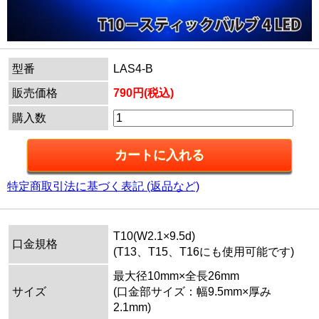
型番
LAS4-B
販売価格
790円(税込)
購入数
特定商取引法に基づく表記 (返品など)
T10(W2.1×9.5d)
口金規格
(T13、T15、T16にも使用可能です)
最大径10mm×全長26mm
サイズ
(口金部サイズ：幅9.5mm×厚み
2.1mm)