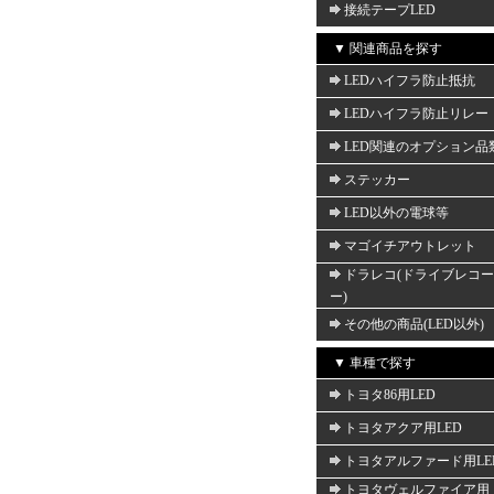
接続テープLED
▼ 関連商品を探す
LEDハイフラ防止抵抗
LEDハイフラ防止リレー
LED関連のオプション品
ステッカー
LED以外の電球等
マゴイチアウトレット
ドラレコ(ドライブレコ
ー)
その他の商品(LED以外)
▼ 車種で探す
トヨタ86用LED
トヨタアクア用LED
トヨタアルファード用LE
トヨタヴェルファイア用