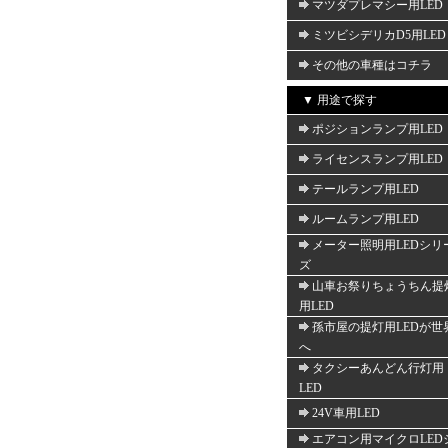
マツダプレマシー用LED
ミツビシデリカD5用LED
その他の車種はコチラ
▼ 用途で探す
ポジションランプ用LED
ライセンスランプ用LED
テールランプ用LED
ルームランプ用LED
メーター照明用LEDシリ
ズ
山車お祭りちょうちん提
用LED
孫市屋の提灯用LEDが世
へ
タクシーあんどん行灯用
LED
24V車用LED
エアコン用マイクロLED