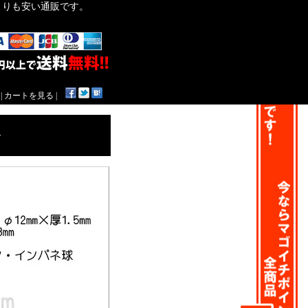
作よりも安い通販です。
|
カートを見る
|
ー