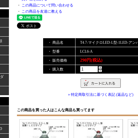
・
この商品について問い合わせる
・
この商品を友達に教える
類
・ 商品名
T4.7-マイクロLED-L型-1LED-ア
・ 型番
LCL6-A
290円(税込)
・ 販売価格
・ 購入数
ーダ
» 特定商取引法に基づく表記 (返品など)
この商品を買った人はこんな商品も買ってます
D