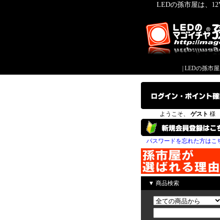
LEDの孫市屋は、1
|
LEDの孫市
ようこそ、
ゲスト
様
パスワードを忘れた方はこ
▼ 商品検索