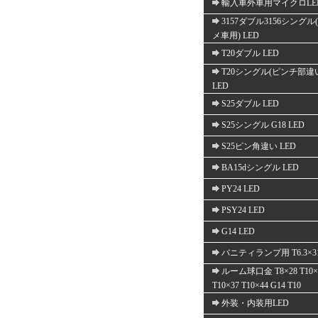
輸入車外車用マイクロLE
3157ダブル3156シングル
メ車用) LED
T20ダブル LED
T20シングル(ピンチ部違
LED
S25ダブル LED
S25シングル G18 LED
S25ピン角違い LED
BA15dシングル LED
PY24 LED
PSY24 LED
G14 LED
バニティランプ用 T6.3×3
ルーム球口金 T8×28 T10×
T10×37 T10×44 G14 T10
外装・内装用LED