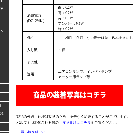
D
白：0.2W
(ア
青：0.2W
消費電力
赤：0.1W
(DC12V時)
アンバー：0.1W
緑：0.2W
い)
極性
＋－極性（点灯しない場合は差し込みを逆にし
入り数
１個
その他
－
エアコンランプ、インパネランプ
適用
メーター用ランプ等
1
31
製品の外観、仕様は改良のため、予告なく変更することがございます。
バルブをLED化される際の、
注意事項はコチラ
をご覧ください。
・
買い物を続ける