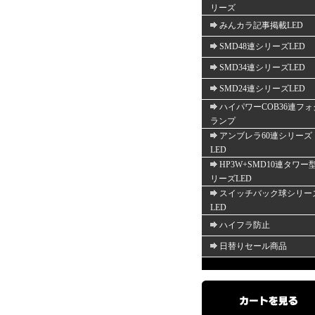
リーズ
みんカラ記事掲載LED
SMD48連シリーズLED
SMD34連シリーズLED
SMD24連シリーズLED
ハイパワーCOB36連フォ
ランプ
アンブレラ60連シリーズ
LED
HP3W+SMD10連タワー
リーズLED
スイッチバック球シリー
LED
ハイフラ防止
日替りセール商品