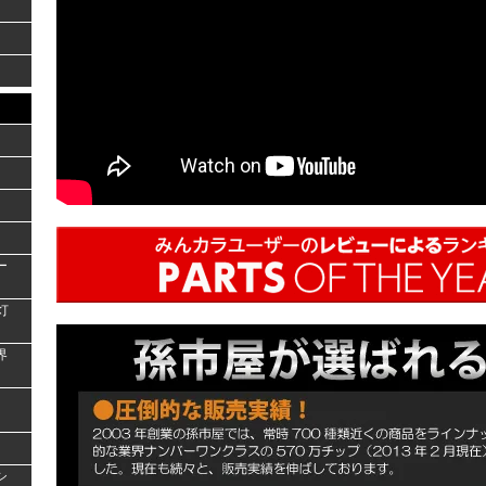
ー
灯
界
シ