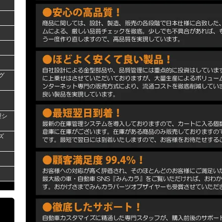
グ
型シ
ズ