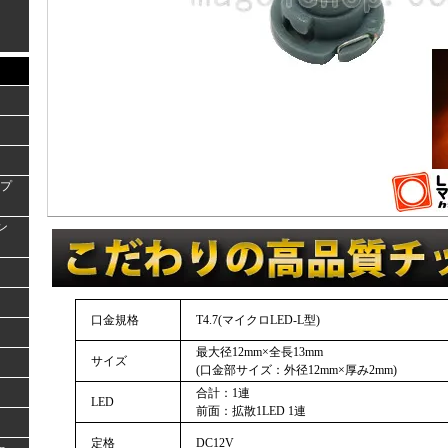
ンプ
ラン
口金規格
T4.7(マイクロLED-L型)
最大径12mm×全長13mm
サイズ
(口金部サイズ：外径12mm×厚み2mm)
合計：1連
LED
前面：拡散1LED 1連
定格
DC12V