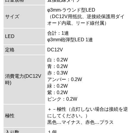
φ3mm-ラウンド型LED
サイズ
（DC12V用抵抗、逆接続保護用ダイ
オード内蔵、リード線付属）
合計：1連
LED
φ3mm砲弾型LED 1連
定格
DC12V
白：0.2W
青：0.2W
赤：0.3W
消費電力(DC12V
アンバー：0.2W
時)
緑：0.2W
紫：0.2W
ピンク：0.2W
＋－極性（点灯しない場合は接続を逆
極性
にしてください。）
黒色…マイナス、赤色…プラス
入り数
１個