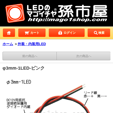
カート
ログイン
検索
ホーム
＞
外装・内装用LED
前の商品へ
次の商品へ
φ3mm-1LED-ピンク