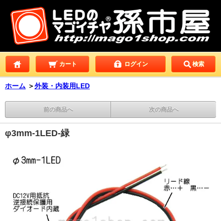
カート
ログイン
検索
ホーム
＞
外装・内装用LED
前の商品へ
次の商品へ
φ3mm-1LED-緑