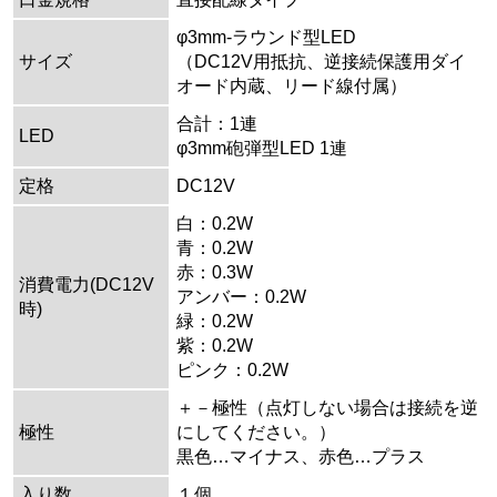
φ3mm-ラウンド型LED
サイズ
（DC12V用抵抗、逆接続保護用ダイ
オード内蔵、リード線付属）
合計：1連
LED
φ3mm砲弾型LED 1連
定格
DC12V
白：0.2W
青：0.2W
赤：0.3W
消費電力(DC12V
アンバー：0.2W
時)
緑：0.2W
紫：0.2W
ピンク：0.2W
＋－極性（点灯しない場合は接続を逆
極性
にしてください。）
黒色…マイナス、赤色…プラス
入り数
１個