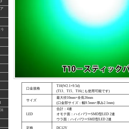
D
(ア
い)
T10(W2.1×9.5d)
口金規格
(T13、T15、T16にも使用可能です)
最大径10mm×全長26mm
サイズ
1
(口金部サイズ：幅9.5mm×厚み2.1mm)
合計：4連
31
LED
オモテ面：ハイパワーSMD型LED 2連
ウラ面：ハイパワーSMD型LED 2連
定格
DC12V