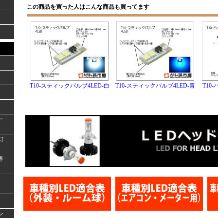
この商品を買った人はこんな商品も買ってます
T10-スティックバルブ4LED-白
T10-スティックバルブ4LED-青
T10
ー
灯
界
シ