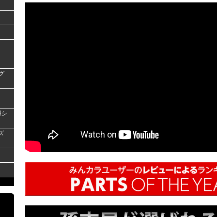
グ
型シ
ズ