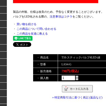
製品の外観、仕様は改良のため、予告なく変更することがございます。
バルブをLED化される際の、
注意事項はコチラ
をご覧ください。
・
買い物を続ける
・
この商品について問い合わせる
・
この商品を友達に教える
・ 商品名
T10-スティックバルブ4LED-緑
・ 型番
LAS4-G
790円(税込)
・ 販売価格
・ 購入数
» 特定商取引法に基づく表記 (返品など)