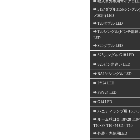
輸入車外車用マイクロLE
3157ダブル3156シングル
メ車用) LED
T20ダブル LED
T20シングル(ピンチ部違
LED
S25ダブル LED
S25シングル G18 LED
S25ピン角違い LED
BA15dシングル LED
PY24 LED
PSY24 LED
G14 LED
バニティランプ用 T6.3×3
ルーム球口金 T8×28 T10×
T10×37 T10×44 G14 T10
外装・内装用LED