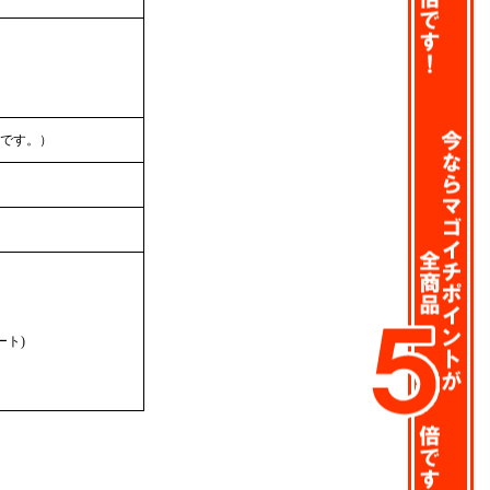
です。）
ート)