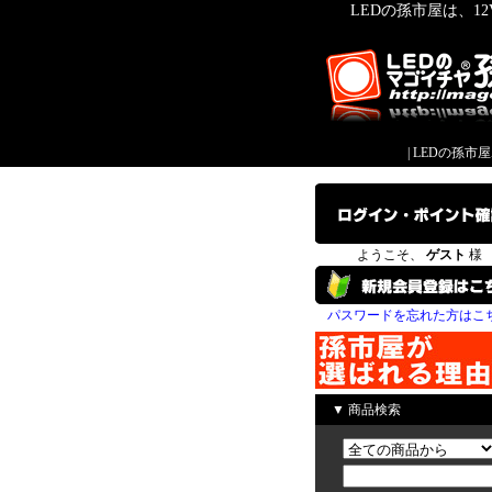
LEDの孫市屋は、1
|
LEDの孫市
ようこそ、
ゲスト
様
パスワードを忘れた方はこ
▼ 商品検索