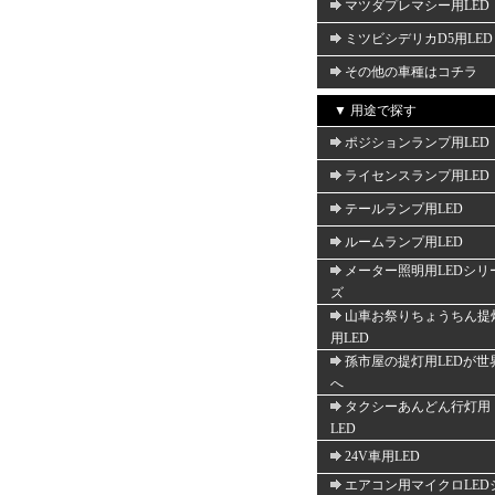
マツダプレマシー用LED
ミツビシデリカD5用LED
その他の車種はコチラ
▼ 用途で探す
ポジションランプ用LED
ライセンスランプ用LED
テールランプ用LED
ルームランプ用LED
メーター照明用LEDシリ
ズ
山車お祭りちょうちん提
用LED
孫市屋の提灯用LEDが世
へ
タクシーあんどん行灯用
LED
24V車用LED
エアコン用マイクロLED