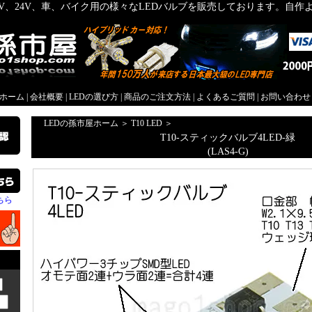
2V、24V、車、バイク用の様々なLEDバルブを販売しております。自
屋ホーム
|
会社概要
|
LEDの選び方
|
商品のご注文方法
|
よくあるご質問
|
お問い合わせ
LEDの孫市屋ホーム
＞
T10 LED
＞
T10-スティックバルブ4LED-緑
(LAS4-G)
ちら