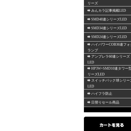
リーズ
みんカラ記事掲載LED
SMD48連シリーズLED
SMD34連シリーズLED
SMD24連シリーズLED
ハイパワーCOB36連フォ
ランプ
アンブレラ60連シリーズ
LED
HP3W+SMD10連タワー
リーズLED
スイッチバック球シリー
LED
ハイフラ防止
日替りセール商品