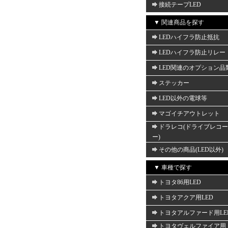
接続テープLED
▼ 関連商品を探す
LEDハイフラ防止抵抗
LEDハイフラ防止リレー
LED関連のオプション品
ステッカー
LED以外の電球等
マゴイチアウトレット
ドラレコ(ドライブレコ
ー)
その他の商品(LED以外)
▼ 車種で探す
トヨタ86用LED
トヨタアクア用LED
トヨタアルファード用LE
トヨタヴェルファイア用