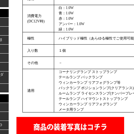
白：1.0W
青：1.0W
消費電力
赤：1.0W
(DC12V時)
アンバー：1.0W
緑：1.0W
極性
ハイブリッド極性（あらゆる極性でご使用可能
類
入り数
１個
その他
－
コーナリングランプ ストップランプ
ーダ
テールランプ バックランプ
ウィンカーランプ リアフォグランプ等
バックランプ ポジションランプ(クリアランス)
適用
ルームランプ ライセンスランプ(ナンバープレ
テールランプ ハイマウントストップランプ
ウィンカーランプ リアフォグランプ
メータ用ランプ
D