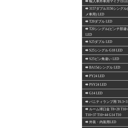
輸入車外車用マイクロLE
3157ダブル3156シングル
メ車用) LED
T20ダブル LED
T20シングル(ピンチ部違
LED
S25ダブル LED
S25シングル G18 LED
S25ピン角違い LED
BA15dシングル LED
PY24 LED
PSY24 LED
G14 LED
バニティランプ用 T6.3×3
ルーム球口金 T8×28 T10×
T10×37 T10×44 G14 T10
外装・内装用LED