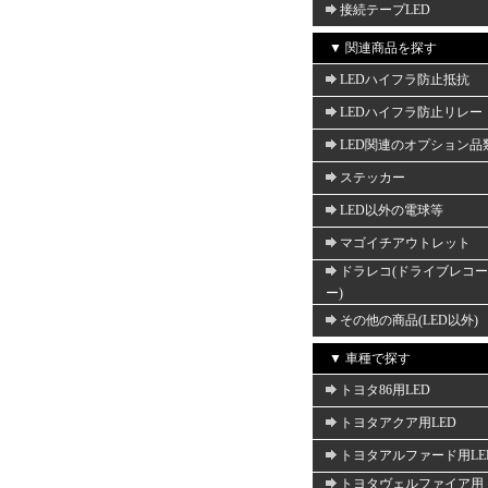
接続テープLED
▼ 関連商品を探す
LEDハイフラ防止抵抗
LEDハイフラ防止リレー
LED関連のオプション品
ステッカー
LED以外の電球等
マゴイチアウトレット
ドラレコ(ドライブレコ
ー)
その他の商品(LED以外)
▼ 車種で探す
トヨタ86用LED
トヨタアクア用LED
トヨタアルファード用LE
トヨタヴェルファイア用