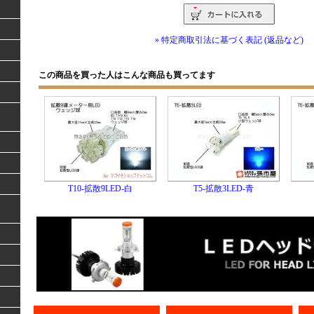
» 特定商取引法に基づく表記 (返品など)
この商品を買った人はこんな商品も買ってます
T10-拡散9LED-白
T5-拡散3LED-青