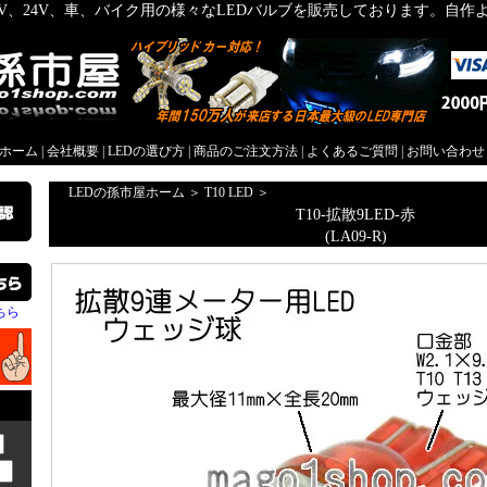
2V、24V、車、バイク用の様々なLEDバルブを販売しております。自
屋ホーム
|
会社概要
|
LEDの選び方
|
商品のご注文方法
|
よくあるご質問
|
お問い合わせ
LEDの孫市屋ホーム
＞
T10 LED
＞
T10-拡散9LED-赤
(LA09-R)
ちら