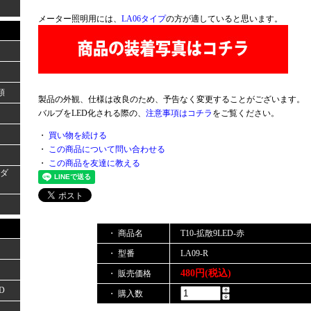
メーター照明用には、
LA06タイプ
の方が適していると思います。
類
製品の外観、仕様は改良のため、予告なく変更することがございます。
バルブをLED化される際の、
注意事項はコチラ
をご覧ください。
・
買い物を続ける
・
この商品について問い合わせる
・
この商品を友達に教える
ーダ
・ 商品名
T10-拡散9LED-赤
・ 型番
LA09-R
480円(税込)
・ 販売価格
D
・ 購入数