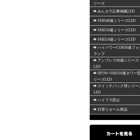
リーズ
みんカラ記事掲載LED
SMD48連シリーズLED
SMD34連シリーズLED
SMD24連シリーズLED
ハイパワーCOB36連フォ
ランプ
アンブレラ60連シリーズ
LED
HP3W+SMD10連タワー
リーズLED
スイッチバック球シリー
LED
ハイフラ防止
日替りセール商品