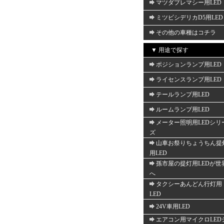
マツダプレマシー用LED
ミツビシデリカD5用LED
その他の車種はコチラ
▼ 用途で探す
ポジションランプ用LED
ライセンスランプ用LED
テールランプ用LED
ルームランプ用LED
メーター照明用LEDシリ
ズ
山車お祭りちょうちん提
用LED
孫市屋の提灯用LEDが世
へ
タクシーあんどん行灯用
LED
24V車用LED
エアコン用マイクロLED