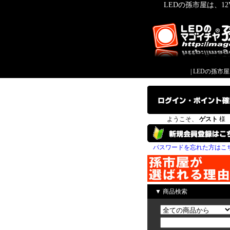
LEDの孫市屋は、1
|
LEDの孫市
ようこそ、
ゲスト
様
パスワードを忘れた方はこ
▼ 商品検索