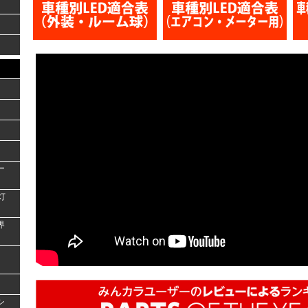
ー
灯
界
シ