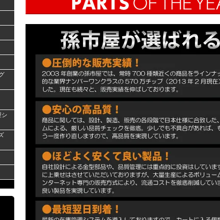
グ
型シ
ズ