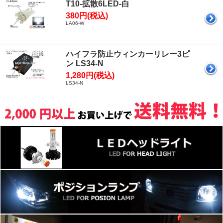
T10-拡散6LED-白
380円(税込)
LA06-W
ハイフラ防止ウィンカーリレー3ピ
ン LS34-N
1,280円(税込)
LS34-N