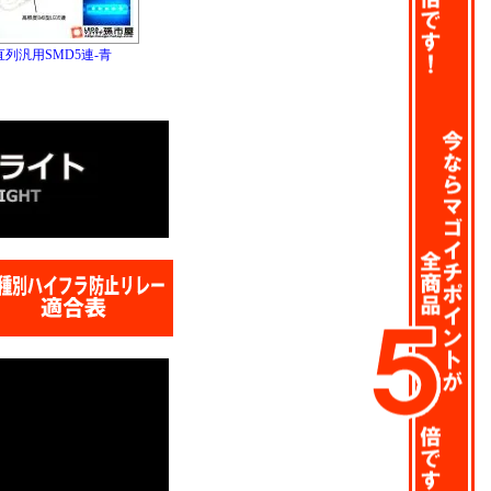
直列汎用SMD5連-青