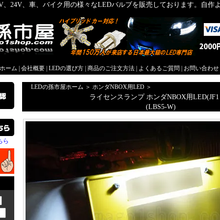
2V、24V、車、バイク用の様々なLEDバルブを販売しております。自
屋ホーム
|
会社概要
|
LEDの選び方
|
商品のご注文方法
|
よくあるご質問
|
お問い合わせ
LEDの孫市屋ホーム
＞
ホンダNBOX用LED
＞
ライセンスランプ ホンダNBOX用LED(JF1
(LBS5-W)
ちら