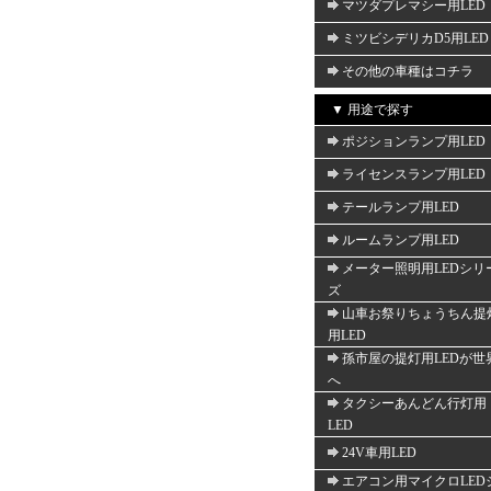
マツダプレマシー用LED
ミツビシデリカD5用LED
その他の車種はコチラ
▼ 用途で探す
ポジションランプ用LED
ライセンスランプ用LED
テールランプ用LED
ルームランプ用LED
メーター照明用LEDシリ
ズ
山車お祭りちょうちん提
用LED
孫市屋の提灯用LEDが世
へ
タクシーあんどん行灯用
LED
24V車用LED
エアコン用マイクロLED