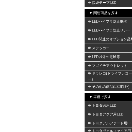
接続テープLED
▼ 関連商品を探す
LEDハイフラ防止抵抗
LEDハイフラ防止リレー
LED関連のオプション品
ステッカー
LED以外の電球等
マゴイチアウトレット
ドラレコ(ドライブレコ
ー)
その他の商品(LED以外)
▼ 車種で探す
トヨタ86用LED
トヨタアクア用LED
トヨタアルファード用LE
トヨタヴェルファイア用