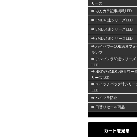
リーズ
みんカラ記事掲載LED
SMD48連シリーズLED
SMD34連シリーズLED
SMD24連シリーズLED
ハイパワーCOB36連フォ
ランプ
アンブレラ60連シリーズ
LED
HP3W+SMD10連タワー
リーズLED
スイッチバック球シリー
LED
ハイフラ防止
日替りセール商品