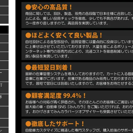
ー
灯
界
シ