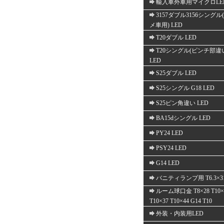
輸入車外車用マイクロLE
3157ダブル3156シングル
メ車用) LED
T20ダブル LED
T20シングル(ピンチ部違
LED
S25ダブル LED
S25シングル G18 LED
S25ピン角違い LED
BA15dシングル LED
PY24 LED
PSY24 LED
G14 LED
バニティランプ用 T6.3×3
ルーム球口金 T8×28 T10×
T10×37 T10×44 G14 T10
外装・内装用LED