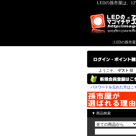
LEDの孫市屋は、1
|
LEDの孫市
ようこそ、
ゲスト
様
パスワードを忘れた方はこ
▼ 商品検索