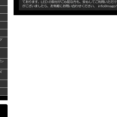
グ
型シ
ズ