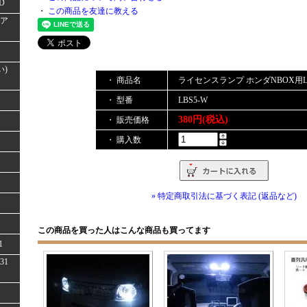
D
・
この商品を友達に教える
(ア
い)
・ 商品名
ライセンスランプ ホンダNBOX用LED
・ 型番
LBS5-W
380円(税込)
・ 販売価格
・ 購入数
» 特定商取引法に基づく表記 (返品など)
この商品を買った人はこんな商品も買ってます
1
31