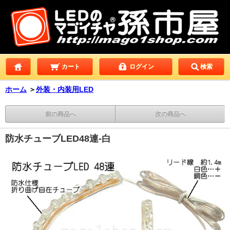
カート
ログイン
検索
ホーム
＞
外装・内装用LED
前の商品へ
次の商品へ
防水チューブLED48連-白