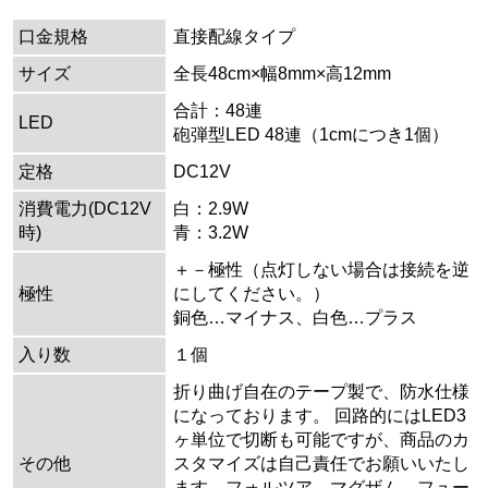
口金規格
直接配線タイプ
サイズ
全長48cm×幅8mm×高12mm
合計：48連
LED
砲弾型LED 48連（1cmにつき1個）
定格
DC12V
消費電力(DC12V
白：2.9W
時)
青：3.2W
＋－極性（点灯しない場合は接続を逆
極性
にしてください。）
銅色…マイナス、白色…プラス
入り数
１個
折り曲げ自在のテープ製で、防水仕様
になっております。 回路的にはLED3
ヶ単位で切断も可能ですが、商品のカ
その他
スタマイズは自己責任でお願いいたし
ます。フォルツア、マグザム、フュー