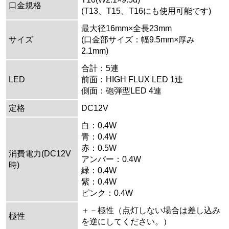
口金規格
(T13、T15、T16にも使用可能です)
最大径16mm×全長23mm
サイズ
(口金部サイズ：幅9.5mm×厚み
2.1mm)
合計：5連
LED
前面：HIGH FLUX LED 1連
側面：砲弾型LED 4連
定格
DC12V
白：0.4W
青：0.4W
赤：0.5W
消費電力(DC12V
アンバー：0.4W
時)
緑：0.4W
紫：0.4W
ピンク：0.4W
＋－極性（点灯しない場合は差し込み
極性
を逆にしてください。）