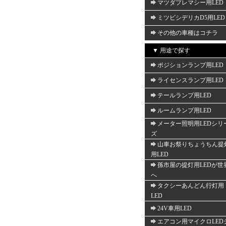
マツダプレマシー用LED
ミツビシデリカD5用LED
その他の車種はコチラ
▼ 用途で探す
ポジションランプ用LED
ライセンスランプ用LED
テールランプ用LED
ルームランプ用LED
メーター照明用LEDシリ
ズ
山車お祭りちょうちん提
用LED
孫市屋の提灯用LEDが世
へ
タクシーあんどん行灯用
LED
24V車用LED
エアコン用マイクロLED