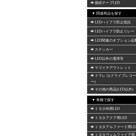
接続テープLED
▼ 関連商品を探す
LEDハイフラ防止抵抗
LEDハイフラ防止リレー
LED関連のオプション品
ステッカー
LED以外の電球等
マゴイチアウトレット
ドラレコ(ドライブレコ
ー)
その他の商品(LED以外)
▼ 車種で探す
トヨタ86用LED
トヨタアクア用LED
トヨタアルファード用LE
トヨタヴェルファイア用