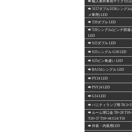
輸入車外車用マイクロLE
3157ダブル3156シングル
メ車用) LED
T20ダブル LED
T20シングル(ピンチ部違
LED
S25ダブル LED
S25シングル G18 LED
S25ピン角違い LED
BA15dシングル LED
PY24 LED
PSY24 LED
G14 LED
バニティランプ用 T6.3×3
ルーム球口金 T8×28 T10×
T10×37 T10×44 G14 T10
外装・内装用LED