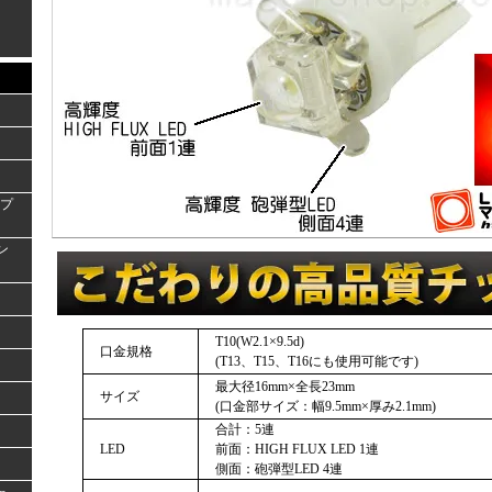
ンプ
ラン
T10(W2.1×9.5d)
口金規格
(T13、T15、T16にも使用可能です)
最大径16mm×全長23mm
サイズ
(口金部サイズ：幅9.5mm×厚み2.1mm)
合計：5連
LED
前面：HIGH FLUX LED 1連
側面：砲弾型LED 4連