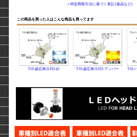
» 特定商取引法に基づく表記 (返品など)
この商品を買った人はこんな商品も買ってます
T10-超広角5LED-白
T10-超広角5LED-アンバー
T10