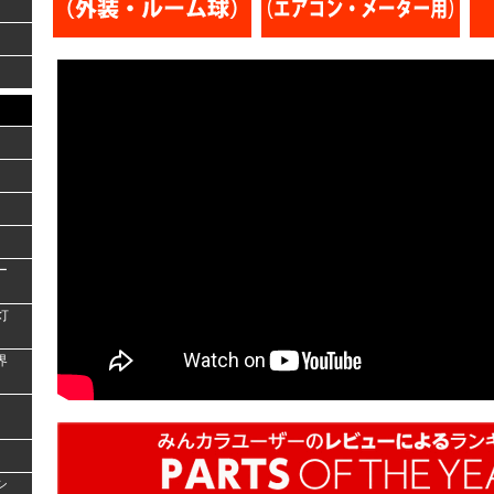
ー
灯
界
シ