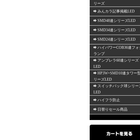
リーズ
みんカラ記事掲載LED
SMD48連シリーズLED
SMD34連シリーズLED
SMD24連シリーズLED
ハイパワーCOB36連フォ
ランプ
アンブレラ60連シリーズ
LED
HP3W+SMD10連タワー
リーズLED
スイッチバック球シリー
LED
ハイフラ防止
日替りセール商品