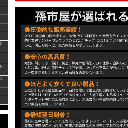
グ
型シ
ズ