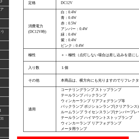
D
定格
DC12V
(ア
白：0.4W
青：0.4W
赤：0.5W
消費電力
アンバー：0.4W
い)
(DC12V時)
緑：0.4W
紫：0.4W
ピンク：0.4W
極性
＋－極性（点灯しない場合は差し込みを逆にし
入り数
１個
その他
本商品は、横方向にも光りますのでリフレクタ
コーナリングランプ ストップランプ
テールランプ バックランプ
ウィンカーランプ リアフォグランプ等
バックランプ ポジションランプ(クリアランス)
適用
1
ルームランプ ライセンスランプ(ナンバープレ
テールランプ ハイマウントストップランプ
31
ウィンカーランプ リアフォグランプ
メータ用ランプ