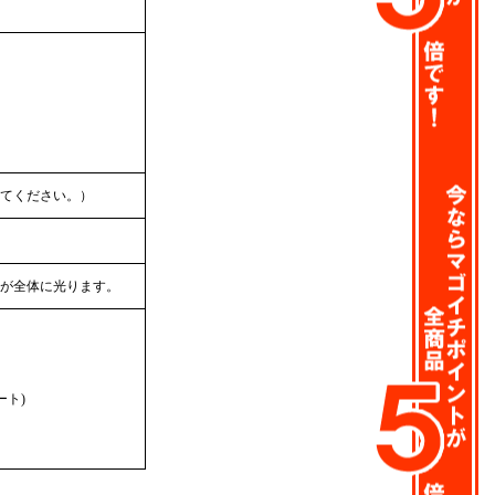
てください。）
が全体に光ります。
ート)