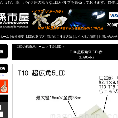
2V、24V、車、バイク用の様々なLEDバルブを販売しております。自
屋ホーム
|
会社概要
|
LEDの選び方
|
商品のご注文方法
|
よくあるご質問
|
お問い合わせ
LEDの孫市屋ホーム
＞
T10 LED
＞
T10-超広角5LED-赤
(LA05-R)
ちら