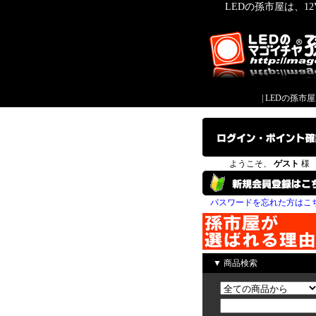
LEDの孫市屋は、1
|
LEDの孫市
ようこそ、
ゲスト
様
パスワードを忘れた方はこ
▼ 商品検索