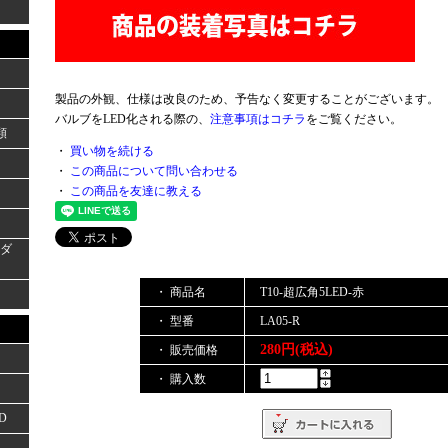
製品の外観、仕様は改良のため、予告なく変更することがございます。
バルブをLED化される際の、
注意事項はコチラ
をご覧ください。
類
・
買い物を続ける
・
この商品について問い合わせる
・
この商品を友達に教える
ーダ
・ 商品名
T10-超広角5LED-赤
・ 型番
LA05-R
280円(税込)
・ 販売価格
・ 購入数
D