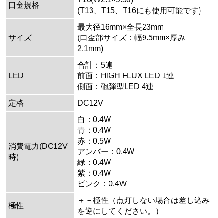
口金規格
(T13、T15、T16にも使用可能です)
最大径16mm×全長23mm
サイズ
(口金部サイズ：幅9.5mm×厚み
2.1mm)
合計：5連
LED
前面：HIGH FLUX LED 1連
側面：砲弾型LED 4連
定格
DC12V
白：0.4W
青：0.4W
赤：0.5W
消費電力(DC12V
アンバー：0.4W
時)
緑：0.4W
紫：0.4W
ピンク：0.4W
＋－極性（点灯しない場合は差し込み
極性
を逆にしてください。）