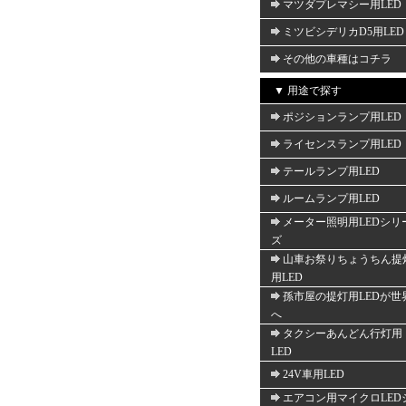
マツダプレマシー用LED
ミツビシデリカD5用LED
その他の車種はコチラ
▼ 用途で探す
ポジションランプ用LED
ライセンスランプ用LED
テールランプ用LED
ルームランプ用LED
メーター照明用LEDシリ
ズ
山車お祭りちょうちん提
用LED
孫市屋の提灯用LEDが世
へ
タクシーあんどん行灯用
LED
24V車用LED
エアコン用マイクロLED