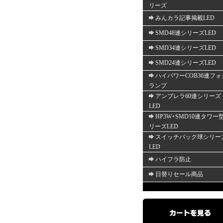
リーズ
みんカラ記事掲載LED
SMD48連シリーズLED
SMD34連シリーズLED
SMD24連シリーズLED
ハイパワーCOB36連フォ
ランプ
アンブレラ60連シリーズ
LED
HP3W+SMD10連タワー
リーズLED
スイッチバック球シリー
LED
ハイフラ防止
日替りセール商品