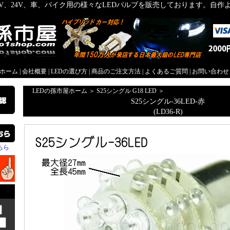
2V、24V、車、バイク用の様々なLEDバルブを販売しております。自
屋ホーム
|
会社概要
|
LEDの選び方
|
商品のご注文方法
|
よくあるご質問
|
お問い合わせ
LEDの孫市屋ホーム
＞
S25シングル G18 LED
＞
S25シングル-36LED-赤
(LD36-R)
ちら