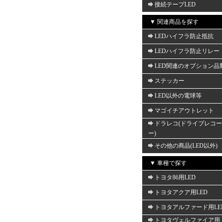
接続テープLED
▼ 関連商品を探す
LEDハイフラ防止抵抗
LEDハイフラ防止リレー
LED関連のオプション品
ステッカー
LED以外の電球等
マゴイチアウトレット
ドラレコ(ドライブレコ
ー)
その他の商品(LED以外)
▼ 車種で探す
トヨタ86用LED
トヨタアクア用LED
トヨタアルファード用LE
トヨタヴェルファイア用