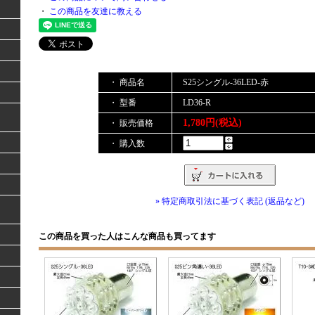
・
この商品を友達に教える
・ 商品名
S25シングル-36LED-赤
・ 型番
LD36-R
1,780円(税込)
・ 販売価格
・ 購入数
» 特定商取引法に基づく表記 (返品など)
この商品を買った人はこんな商品も買ってます