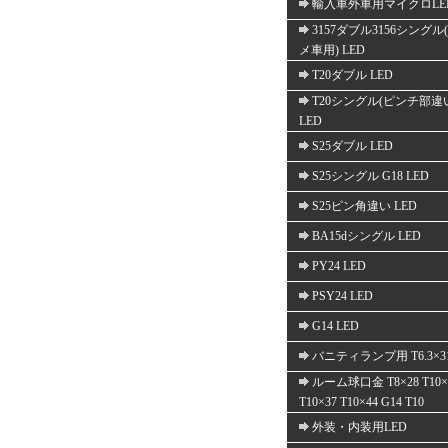
輸入車外車用マイクロLE
3157ダブル3156シングル
メ車用) LED
T20ダブル LED
T20シングル(ピンチ部違
LED
S25ダブル LED
S25シングル G18 LED
S25ピン角違い LED
BA15dシングル LED
PY24 LED
PSY24 LED
G14 LED
バニティランプ用 T6.3×3
ルーム球口金 T8×28 T10×
T10×37 T10×44 G14 T10
外装・内装用LED