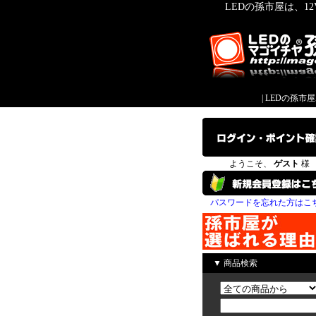
LEDの孫市屋は、1
|
LEDの孫市
ようこそ、
ゲスト
様
パスワードを忘れた方はこ
▼ 商品検索