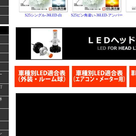
S25シングル-36LED-白
S25ピン角違い-36LED-アンバー
ー
灯
界
シ