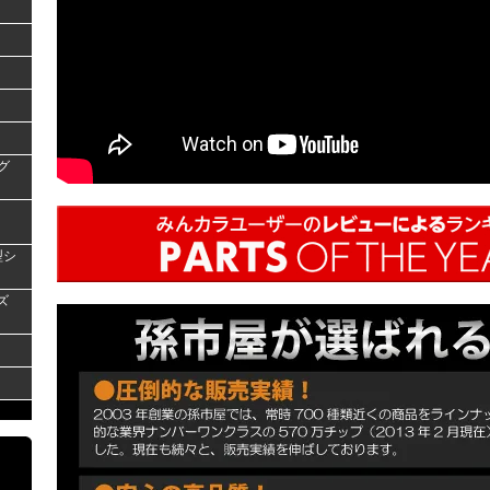
グ
型シ
ズ