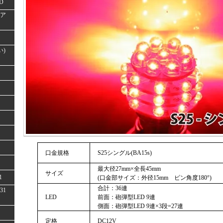
D
(ア
い)
口金規格
S25シングル(BA15s)
最大径27mm×全長45mm
サイズ
1
(口金部サイズ：外径15mm ピン角度180°)
合計：36連
31
LED
前面：砲弾型LED 9連
側面：砲弾型LED 9連×3段=27連
定格
DC12V