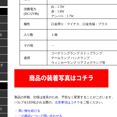
白：1.5W
消費電力
赤：1.8W
(DC12V時)
アンバー：1.7W
極性
口金周り：マイナス、口金先端：プラス
類
入り数
１個
その他
－
コーナリングランプ ストップランプ
適用
テールランプ バックランプ
ウィンカーランプ リアフォグランプ等
ーダ
製品の外観、仕様は改良のため、予告なく変更することがございます。
バルブをLED化される際の、
注意事項はコチラ
をご覧ください。
D
・
買い物を続ける
・
この商品について問い合わせる