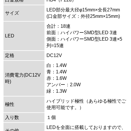
LED部分最大径φ15mm×全長27mm
サイズ
(口金部サイズ：外径25mm×15mm)
合計：18連
前面：ハイパワーSMD型LED 3連
LED
側面：ハイパワーSMD型LED 3連×5
列=15連
定格
DC12V
白：1.4W
青：1.4W
消費電力(DC12V
赤：1.6W
時)
アンバー：2.0W
緑：1.3W
ハイブリッド極性（あらゆる極性でご
極性
使用可能です。）
入り数
１個
LEDを全面に搭載しておりますので、
その他