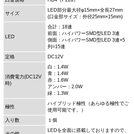
LED部分最大径φ15mm×全長27mm
サイズ
(口金部サイズ：外径25mm×15mm)
合計：18連
前面：ハイパワーSMD型LED 3連
LED
側面：ハイパワーSMD型LED 3連×5
列=15連
定格
DC12V
白：1.4W
青：1.4W
消費電力(DC12V
赤：1.6W
時)
アンバー：2.0W
緑：1.3W
ハイブリッド極性（あらゆる極性でご
極性
使用可能です。）
入り数
１個
LEDを全面に搭載しておりますので、
その他